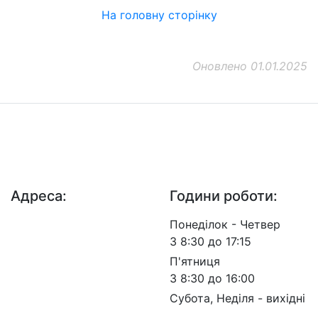
На головну сторінку
Оновлено 01.01.2025
ДП "ДержавтотрансНДІпроект"
© 2026 - Insat.org.ua
Адреса:
Години роботи:
просп. Берестейський,
Понеділок - Четвер
57, м. Київ, 03113
З 8:30 до 17:15
П'ятниця
З 8:30 до 16:00
Субота, Неділя - вихідні