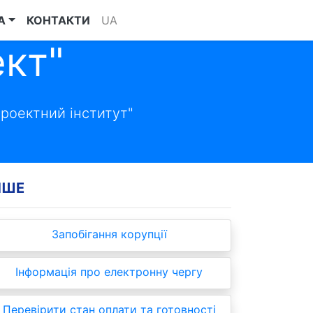
А
КОНТАКТИ
UA
кт"
роектний інститут"
НШЕ
Запобігання корупції
Інформація про електронну чергу
Перевірити стан оплати та готовності