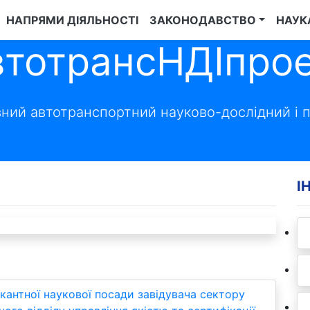
НАПРЯМИ ДІЯЛЬНОСТІ
ЗАКОНОДАВСТВО
НАУК
тотрансНДІпрое
ий автотранспортний науково-дослідний і п
І
НІ ЗАПИТАННЯ – ВІДПОВІДІ
Next
кантної наукової посади завідувача сектору