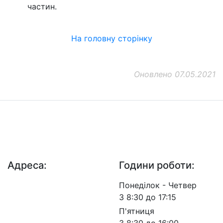
частин.
На головну сторінку
Оновлено 07.05.2021
ДП "ДержавтотрансНДІпроект"
© 2026 - Insat.org.ua
Адреса:
Години роботи:
просп. Берестейський,
Понеділок - Четвер
57, м. Київ, 03113
З 8:30 до 17:15
П'ятниця