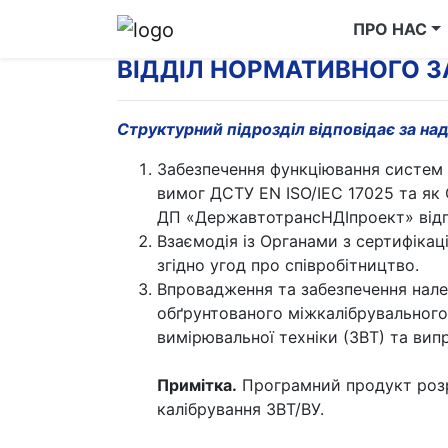
ПРО НАС
ВІДДІЛ НОРМАТИВНОГО ЗА
Структурний підрозділ відповідає за над
Забезпечення функціювання систем
вимог ДСТУ EN ISO/ІЕС 17025 та як 
ДП «ДержавтотрансНДІпроект» відп
Взаємодія із Органами з сертифікац
згідно угод про співробітництво.
Впровадження та забезпечення нал
обґрунтованого міжкалібрувального 
вимірювальної техніки (ЗВТ) та вип
Примітка.
Програмний продукт розро
калібрування ЗВТ/ВУ.