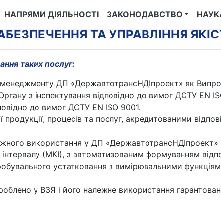
НАПРЯМИ ДІЯЛЬНОСТІ
ЗАКОНОДАВСТВО
НАУК
БЕЗПЕЧЕННЯ ТА УПРАВЛІННЯ ЯКІС
ання таких послуг:
 менеджменту ДП «ДержавтотрансНДІпроект» як Випробу
Органу з інспектування відповідно до вимог ДСТУ EN IS
овідно до вимог ДСТУ EN ISO 9001.
ії продукції, процесів та послуг, акредитованими відпо
ежного використання у ДП «ДержавтотрансНДІпроект» 
інтервалу (МКІ), з автоматизованим формуванням відпо
робувального устатковання з вимірювальними функціями
блено у ВЗЯ і його належне використання гарантовано