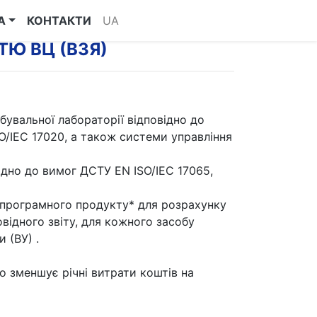
А
КОНТАКТИ
UA
ТЮ ВЦ (ВЗЯ)
вальної лабораторії відповідно до
O/ІЕС 17020, а також системи управління
відно до вимог ДСТУ EN ISO/ІЕС 17065,
програмного продукту* для розрахунку
відного звіту, для кожного засобу
 (ВУ) .
 зменшує річні витрати коштів на