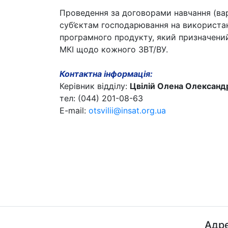
Проведення за договорами навчання (варт
суб’єктам господарювання на використа
програмного продукту, який призначени
МКІ щодо кожного ЗВТ/ВУ.
Контактна інформація:
Керівник відділу:
Цвілій Олена Олександ
тел: (044) 201-08-63
E-mail:
otsvilii@insat.org.ua
Адре
ДП "ДержавтотрансНДІпроект"