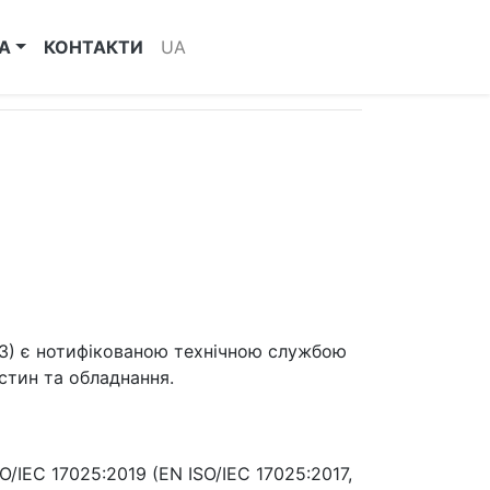
А
КОНТАКТИ
UA
их транспортних засобів
ТЗ) є нотифікованою технічною службою
астин та обладнання.
IEC 17025:2019 (EN ISO/IEC 17025:2017,