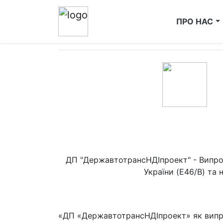
ПРО НАС
ДП "ДержавтотрансНДІпрое
ДП "ДержавтотрансНДІпроект" - Випроб
України (E46/B) та 
«ДП «ДержавтотрансНДІпроект» як випроб