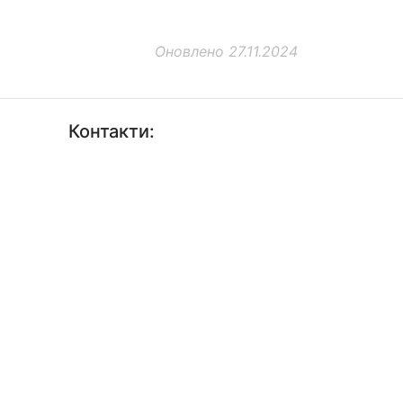
Оновлено 27.11.2024
Контакти:
+38 (044) 456-30-30
+38 (044) 201-08-10
+38 (044) 455-67-91 (Факс)
Email: info@insat.org.ua
Facebook