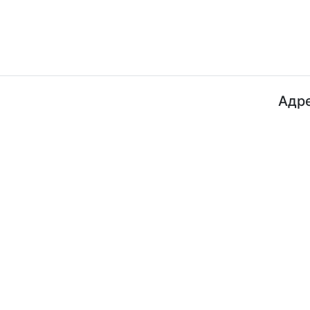
Адре
ДП "ДержавтотрансНДІпроект"
© 2026 - Insat.org.ua
просп
Київ,