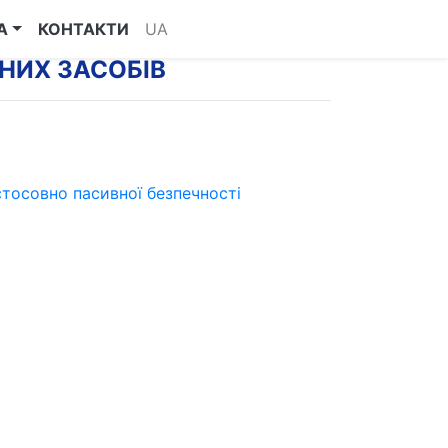
А
КОНТАКТИ
UA
НИХ ЗАСОБІВ
 стосовно пасивної безпечності