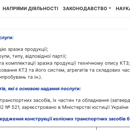
НАПРЯМИ ДІЯЛЬНОСТІ
ЗАКОНОДАВСТВО
НАУК
слуги:
ію зразка продукції;
пи, типу, відповідної партії;
 та комплектації зразка продукції технічному опису КТЗ;
ковання КТЗ та його систем, агрегатів та складових част
пробувань та ін.).
в, які є основою надання послуги:
транспортних засобів, їх частин та обладнання (затвер
12 № 521, зареєстровано в Міністерстві юстиції України
вердження конструкції колісних транспортних засобів б