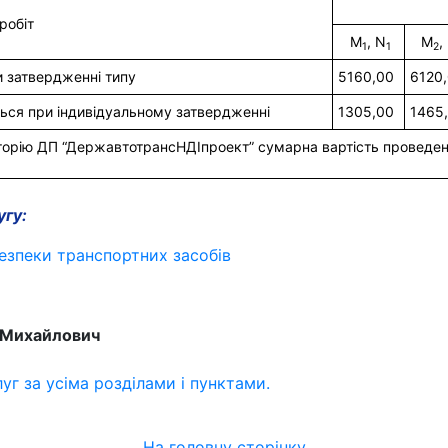
робіт
 M
, N
 M
,
1
1
2
и затвердженні типу
5160,00
6120
ться при індивідуальному затвердженні
1305,00
1465
риторію ДП “ДержавтотрансНДІпроект” сумарна вартість проведенн
угу:
безпеки транспортних засобів
 Михайлович
луг за усіма розділами і пунктами.
На головну сторінку