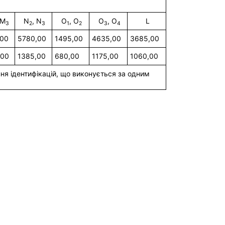
 M
 N
, N
 O
, O
 O
, O
 L
3
2
3
1
2
3
4
,00
5780,00
1495,00
4635,00
3685,00
,00
1385,00
680,00
1175,00
1060,00
я ідентифікацій, що виконується за одним 