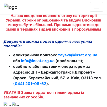
На час введення воєнного стану на території
України, строки опрацювання та видачі Висновків
можуть бути збільшені. Просимо віднестися до
зміни в термінах видачі висновків з порозумінням
Документи можна подати одним із наступних
способів:
електронною поштою:
zayava@insat.org.ua
або
info@insat.org.ua
(приймальня);
особисто або поштовим оператором за
адресою ДП «ДержавтотрансНДІпроект»
(просп. Берестейський, 57, м. Київ, 03113 тел.
(044) 201-08-62
).
УВАГА!!! Заява подається тільки одним із
зазначених способів.