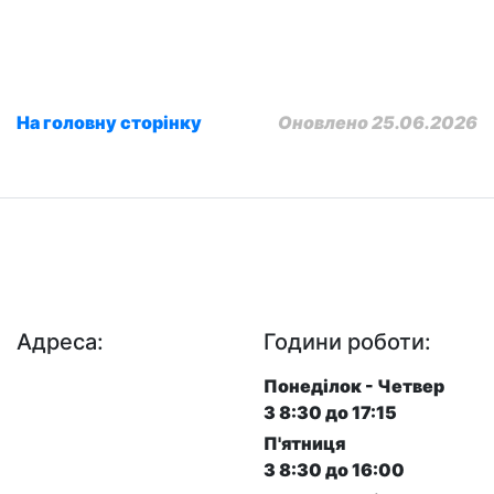
На головну сторінку
Оновлено 25.06.2026
ДП "ДержавтотрансНДІпроект"
© 2026 - Insat.org.ua
Адреса:
Години роботи:
просп. Берестейський,
Понеділок - Четвер
57, м. Київ, 03113
З 8:30 до 17:15
П'ятниця
З 8:30 до 16:00