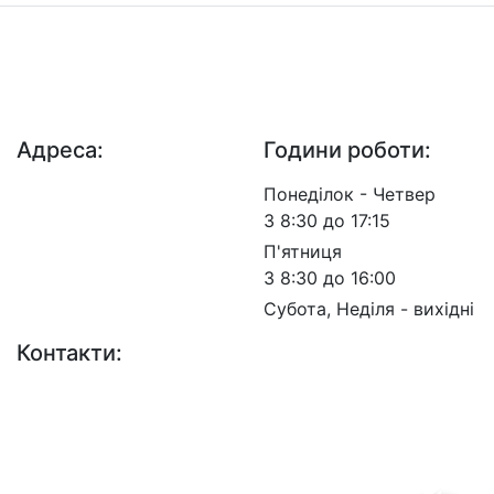
ДП "ДержавтотрансНДІпроект"
© 2026 - Insat.org.ua
Адреса:
Години роботи:
просп. Берестейський,
Понеділок - Четвер
57, м. Київ, 03113
З 8:30 до 17:15
П'ятниця
З 8:30 до 16:00
Субота, Неділя - вихідні
Контакти:
+38 (044) 456-30-30
+38 (044) 201-08-10
+38 (044) 455-67-91
(Факс)