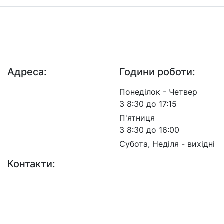
ДП "ДержавтотрансНДІпроект"
© 2026 - Insat.org.ua
Адреса:
Години роботи:
просп. Берестейський,
Понеділок - Четвер
57, м. Київ, 03113
З 8:30 до 17:15
П'ятниця
З 8:30 до 16:00
Субота, Неділя - вихідні
Контакти:
+38 (044) 456-30-30
+38 (044) 201-08-10
+38 (044) 455-67-91