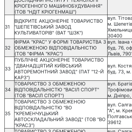
ДОСЛІДНИЙ ІНСТИТУТ ТЕХНОЛОГІЇ
КРІОГЕННОГО МАШИНОБУДУВАННЯ"
(ТОВ "НДІТ КРІОГЕНМАШ")
вул. Тітова
ВІДКРИТЕ АКЦІОНЕРНЕ ТОВАРИСТВО
м. Шепетів
31
"ШЕПЕТІВСЬКИЙ ЗАВОД
Хмельниць
КУЛЬТИВАТОРІВ" (ВАТ "ШЗК")
30400
ФІРМА "КРАС" У ФОРМІ ТОВАРИСТВА З
вул. Івана
32
ОБМЕЖЕНОЮ ВІДПОВІДАЛЬНІСТЮ
буд. 76, оф
(ТОВ "ФІРМА "КРАС")
Львів, 790
ПУБЛІЧНЕ АКЦІОНЕРНЕ ТОВАРИСТВО
"ДВАНАДЦЯТИЙ КИЇВСЬКИЙ
вул. Костя
33
АВТОРЕМОНТНИЙ ЗАВОД" (ПАТ "12-Й
буд. 73, м
КАРЗ")
ТОВАРИСТВО З ОБМЕЖЕНОЮ
вул. Браті
34
ВІДПОВІДАЛЬНІСТЮ "ВАСІЛ СПОРТ"
Трофімових
(ТОВ "ВАСІЛ СПОРТ")
м. Дніпро,
ТОВАРИСТВО З ОБМЕЖЕНОЮ
вул. Салга
ВІДПОВІДАЛЬНІСТЮ "ВО
"А", м. Кр
35
"КРЕМЕНЧУЦЬКИЙ
Полтавськ
АВТОСКЛАДАЛЬНИЙ ЗАВОД" (ТОВ "ВО
39612
"КРАСЗ")
ТОВАРИСТВО З ОБМЕЖЕНОЮ
вул. Салга