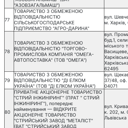
"АЗОВЗАГАЛЬМАШ")
ТОВАРИСТВО З ОБМЕЖЕНОЮ
ВІДПОВІДАЛЬНІСТЮ
вул. Шевче
77
СІЛЬСЬКОГОСПОДАРСЬКЕ
м. Харків,
ПІДПРИЄМСТВО "АГРО-ДАРИНА"
вул. Пром
буд.1, сел
ТОВАРИСТВО З ОБМЕЖЕНОЮ
міського 
ВІДПОВІДАЛЬНІСТЮ "ТОРГОВО-
78
Васищеве,
ПРОМИСЛОВА КОМПАНІЯ "ОМЕГА-
Харківськ
АВТОПОСТАВКА" (ТОВ "ОМЕГА")
Харківськ
62495
ТОВАРИСТВО З ОБМЕЖЕНОЮ
вул. Щекав
79
ВІДПОВІДАЛЬНІСТЮ "ДІ ЕЛКОМ
37/48, оф. 
УКРАЇНА" (ТОВ "ДІ ЕЛКОМ УКРАЇНА")
04071
ПРИВАТНЕ АКЦІОНЕРНЕ ТОВАРИСТВО
"СТРИЙ ІНЖИНІРИНГ" (ПРАТ " СТРИЙ
ІНЖИНІРИНГ"), попереднє
вул. Крива,
найменування — ВІІДКРИТЕ
80
к. 202, м.
АКЦІОНЕРНЕ ТОВАРИСТВО
Львівська 
"СТРИЙСЬКИЙ ЗАВОД "МЕТАЛІСТ"
(ВАТ "СТРИЙСЬКИЙ ЗАВОД