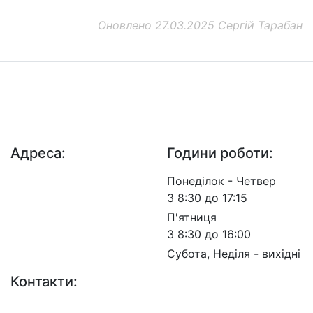
Оновлено 27.03.2025 Сергій Тарабан
ДП "ДержавтотрансНДІпроект"
© 2026 - Insat.org.ua
Адреса:
Години роботи:
просп. Берестейський,
Понеділок - Четвер
57, м. Київ, 03113
З 8:30 до 17:15
П'ятниця
З 8:30 до 16:00
Субота, Неділя - вихідні
Контакти:
+38 (044) 456-30-30