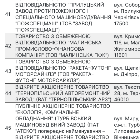
ВІДПОВІДАЛЬНІСТЮ "ПРИЛУЦЬКИЙ
вул. Собор
ЗАВОД ПРОТИПОЖЕЖНОГО І
м. Прилук
41
СПЕЦІАЛЬНОГО МАШИНОБУДУВАННЯ
Чернігівсь
"ПОЖСПЕЦМАШ" (ТОВ "ЗАВОД
17500
"ПОЖСПЕЦМАШ")
ТОВАРИСТВО З ОБМЕЖЕНОЮ
вул. Кримс
ВІДПОВІДАЛЬНІСТЮ "МАЛИНСЬКА
116, м. Ма
42
ПРОМИСЛОВО-ФІНАНСОВА
Житомирсь
КОМПАНІЯ" (ТОВ "МАЛИНСЬКА ПФК")
11601
ТОВАРИСТВО З ОБМЕЖЕНОЮ
ВІДПОВІДАЛЬНІСТЮ "РАКЕТА-ФУТОНГ
вул. Щепкі
43
МОТОРСАЙКЛЗ" (ТОВ "РАКЕТА-
м. Дніпро
ФУТОНГ МОТОРСАЙКЛЗ")
ВІДКРИТЕ АКЦІОНЕРНЕ ТОВАРИСТВО
вул. Текст
44
"ТЕРНОПІЛЬСЬКИЙ АВТОРЕМОНТНИЙ
28, м. Тер
ЗАВОД" (ВАТ "ТЕРНОПІЛЬСЬКИЙ АРЗ")
46010
ПУБЛІЧНЕ АКЦІОНЕРНЕ ТОВАРИСТВО
"ЕКОЛОГІЯ, КОМУНАЛЬНЕ
ОБЛАДНАННЯ" (ТУРБІВСЬКИЙ
вул. Миру, 
МАШИНОБУДІВНИЙ ЗАВОД) (ПАТ
с.м.т. Турб
45
"АТЕКО") попереднє найменування –
Липовецьк
ВІДКРИТЕ АКЦІОНЕРНЕ ТОВАРИСТВО
Вінницька 