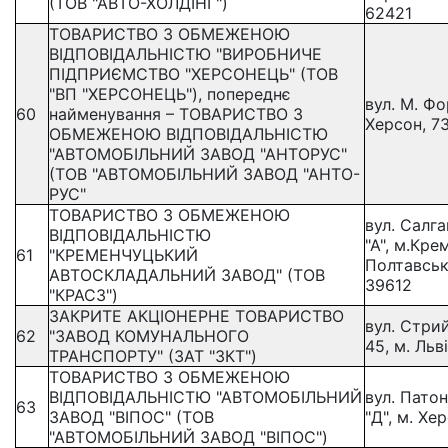
(ТОВ "АВТО-ХОЛДІНГ")
62421
ТОВАРИСТВО З ОБМЕЖЕНОЮ
ВІДПОВІДАЛЬНІСТЮ "ВИРОБНИЧЕ
ПІДПРИЄМСТВО "ХЕРСОНЕЦЬ" (ТОВ
"ВП "ХЕРСОНЕЦЬ"), попереднє
вул. М. Фо
60
найменування – ТОВАРИСТВО З
Херсон, 7
ОБМЕЖЕНОЮ ВІДПОВІДАЛЬНІСТЮ
"АВТОМОБІЛЬНИЙ ЗАВОД "АНТОРУС"
(ТОВ "АВТОМОБІЛЬНИЙ ЗАВОД "АНТО-
РУС"
ТОВАРИСТВО З ОБМЕЖЕНОЮ
вул. Салга
ВІДПОВІДАЛЬНІСТЮ
"А", м.Кре
61
"КРЕМЕНЧУЦЬКИЙ
Полтавськ
АВТОСКЛАДАЛЬНИЙ ЗАВОД" (ТОВ
39612
"КРАСЗ")
ЗАКРИТЕ АКЦІОНЕРНЕ ТОВАРИСТВО
вул. Стрий
62
"ЗАВОД КОМУНАЛЬНОГО
45, м. Льв
ТРАНСПОРТУ" (ЗАТ "ЗКТ")
ТОВАРИСТВО З ОБМЕЖЕНОЮ
ВІДПОВІДАЛЬНІСТЮ "АВТОМОБІЛЬНИЙ
вул. Патон
63
ЗАВОД "ВІПОС" (ТОВ
"Д", м. Хе
"АВТОМОБІЛЬНИЙ ЗАВОД "ВІПОС")