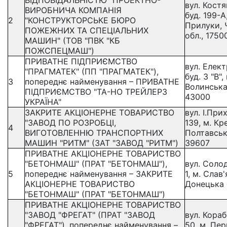
ВІДПОВІДАЛЬНІСТЮ "ПРОЕКТНО-
вул. Костя
ВИРОБНИЧА КОМПАНІЯ
буд. 199-А
2
"КОНСТРУКТОРСЬКЕ БЮРО
Прилуки, 
ПОЖЕЖНИХ ТА СПЕЦІАЛЬНИХ
обл., 1750
МАШИН" (ТОВ "ПВК "КБ
ПОЖСПЕЦМАШ")
ПРИВАТНЕ ПІДПРИЄМСТВО
вул. Елек
"ПРАГМАТЕК" (ПП "ПРАГМАТЕК"),
буд. 3 "В",
3
попереднє найменування – ПРИВАТНЕ
Волинська
ПІДПРИЄМСТВО "ТА-НО ТРЕЙЛЕРЗ
43000
УКРАЇНА"
ЗАКРИТЕ АКЦІОНЕРНЕ ТОВАРИСТВО
вул. І.При
"ЗАВОД ПО РОЗРОБЦІ,
139, м. Кр
4
ВИГОТОВЛЕННЮ ТРАНСПОРТНИХ
Полтавськ
МАШИН "РИТМ" (ЗАТ "ЗАВОД "РИТМ")
39607
ПРИВАТНЕ АКЦІОНЕРНЕ ТОВАРИСТВО
"БЕТОНМАШ" (ПРАТ "БЕТОНМАШ"),
вул. Солод
5
попереднє найменування – ЗАКРИТЕ
1, м. Слав'
АКЦІОНЕРНЕ ТОВАРИСТВО
Донецька 
"БЕТОНМАШ" (ПРАТ "БЕТОНМАШ")
ПРИВАТНЕ АКЦІОНЕРНЕ ТОВАРИСТВО
"ЗАВОД "ФРЕГАТ" (ПРАТ "ЗАВОД
вул. Кораб
"ФРЕГАТ"), попереднє найменування –
50, м. Пе