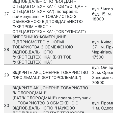
ВІДПОВІДАЛЬНІСТЮ "БОГДАН -
СПЕЦАВТОТЕХНІКА" (ТОВ "БОГДАН -
вул. Чиги
СПЕЦАВТОТЕХНІКА"), попереднє
27
буд. 15, м
найменування – ТОВАРИСТВО З
18000
ОБМЕЖЕНОЮ ВІДПОВІДАЛЬНІСТЮ
"УКРПРОМІНВЕСТ -
СПЕЦАВТОТЕХНІКА" (ТОВ "УПІ-САТ")
ВИРОБНИЧО-КОМЕРЦІЙНЕ
ПІДПРИЄМСТВО У ФОРМІ
вул. Київс
ТОВАРИСТВА З ОБМЕЖЕНОЮ
371, м. Пр
28
ВІДПОВІДАЛЬНІСТЮ
Чернігівсь
"УКРСПЕЦТЕХНІКА" (ВКП ТОВ
17500
"УКРСПЕЦТЕХНІКА")
вул. Овчар
ВІДКРИТЕ АКЦІОНЕРНЕ ТОВАРИСТВО
2, м. Оріхі
29
"ОРСІЛЬМАШ" (ВАТ "ОРСІЛЬМАШ")
Запорізька
70500
ВІДКРИТЕ АКЦІОНЕРНЕ ТОВАРИСТВО
"КІСЛОРОДМАШ"
(ВАТ"КІСЛОРОДМАШ") правонаступник
— ТОВАРИСТВО З ОБМЕЖЕНОЮ
вул. Пром
30
ВІДПОВІДАЛЬНІСТЮ "НАУКОВО-
1, м. Одес