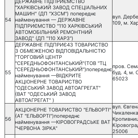
ДЕРЖАВНЕ ПІДПРИЄМСТВО
"ХАРКІВСЬКИЙ ЗАВОД СПЕЦІАЛЬНИХ
МАШИН" (ДП "ХЗСМ") попереднє
вул. Дербе
54
найменування — ДЕРЖАВНЕ
109, м. Ха
ПІДПРИЄМСТВО "110 ХАРКІВСЬКИЙ
АВТОМОБІЛЬНИЙ РЕМОНТНИЙ
ЗАВОД" (ДП "110 ХАРЗ")
ДЕРЖАВНЕ ПІДПРИЄ43 ТОВАРИСТВО
З ОБМЕЖЕНОЮ ВІДПОВІДАЛЬНІСТЮ
"ТОРГОВИЙ ЦЕНТР
"СЕРЕДНЬОФОНТАНСЬКИЙ"(ТОВ "ТЦ
пров. Сем
"СЕРЕДНЬОФОНТАНСЬКИЙ")попереднє
55
буд. 4, м. 
найменування —ВІІДКРИТЕ
65023
АКЦІОНЕРНЕ ТОВАРИСТВО
"ОДЕСЬКИЙ ЗАВОД АВТОАГРЕГАТ"
(ВАТ "ОДЕСЬКИЙ ЗАВОД
АВТОАГРЕГАТ" )
вул. Євген
АКЦІОНЕРНЕ ТОВАРИСТВО "ЕЛЬВОРТІ"
Чикаленка,
(АТ "ЕЛЬВОРТІ")попереднє
56
Кропивниц
найменування —КІРОВОГРАДСЬКЕ ВАТ
Кіровогра
"ЧЕРВОНА ЗІРКА"
25006