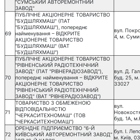
"СУМСЬКИЙ АВТОРЕМОНТНИЙ
ЗАВОД"
ПУБЛІЧНЕ АКЦIОНЕРНЕ ТОВАРИСТВО
"БУДШЛЯХМАШ" (ПАТ
"БУДШЛЯХМАШ"), попереднє
вул. Покро
69
найменування – ВIДКРИТЕ
4, м. Суми
АКЦIОНЕРНЕ ТОВАРИСТВО
"БУДШЛЯХМАШ" (ВАТ
"БУДШЛЯХМАШ")
ПУБЛІЧНЕ АКЦІОНЕРНЕ ТОВАРИСТВО
"РІВНЕНСЬКИЙ РАДІОТЕХНІЧНИЙ
ЗАВОД" (ПАТ "РІВНЕРАДІОЗАВОД"),
вул. Д. Га
70
попереднє найменування – ВІДКРИТЕ
буд. 25, м.
АКЦІОНЕРНЕ ТОВАРИСТВО
33027
"РІВНЕНСЬКИЙ РАДІОТЕХНІЧНИЙ
ЗАВОД" (ВАТ "РІВНЕРАДІОЗАВОД")
ТОВАРИСТВО З ОБМЕЖЕНОЮ
вул.
ВІДПОВІДАЛЬНІСТЮ
71
Новокостя
"ЧЕРКАСИТЕХНОМАШ" (ТОВ
буд. 1А, м
"ЧЕРКАСИТЕХНОМАШ")
ОРЕНДНЕ ПІДПРИЄМСТВО "6-Й
бул. І. Леп
72
КИЇВСЬКИЙ АВТОРЕМОНТНИЙ ЗАВОД"
м. Київ, 0