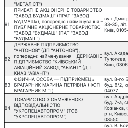
"МЕТАЛІСТ")
ПРИВАТНЕ АКЦІОНЕРНЕ ТОВАРИСТВО
"ЗАВОД БУДМАШ" (ПРАТ "ЗАВОД
вул. Дмитр
БУДМАШ»), попереднє найменування –
81
33-35, літ.
ПУБЛІЧНЕ АКЦІОНЕРНЕ ТОВАРИСТВО
Київ, 0105
"ЗАВОД "БУДМАШ" (ПАТ "ЗАВОД
"БУДМАШ")
ДЕРЖАВНЕ ПІДПРИЄМСТВО
"АНТОНОВ" (ДП "АНТОНОВ"),
вул. Акад
попереднє найменування – ДЕРЖАВНЕ
82
Туполєва, б
ПІДПРИЄМСТВО "КИЇВСЬКИЙ
Київ, 030
АВІАЦІЙНИЙ ЗАВОД "АВІАНТ" (ДП
КИАЗ "АВІАНТ")
ФІЗИЧНА ОСОБА — ПІДПРИЄМЕЦЬ
вул. 8-го 
83
БРАГАРНИК МАРИНА ПЕТРІВНА (ФОП
буд. 8/2, к
БРАГАРНИК М.П.)
04077
вул. Андр
ТОВАРИСТВО З ОБМЕЖЕНОЮ
буд. 7-а, с
ВІДПОВІДАЛЬНІСТЮ
84
Кожанка, 
"УКРСПЕЦАВТОПРОМ" (ТОВ
р-н, Київс
"УКРСПЕЦАВТОПРОМ")
08550
вул. В. Бой