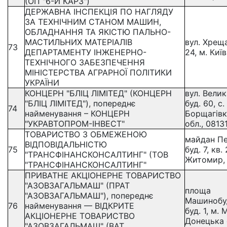
(ОП "6-Й КАРЗ")
ДЕРЖАВНА ІНСПЕКЦІЯ ПО НАГЛЯДУ
ЗА ТЕХНІЧНИМ СТАНОМ МАШИН,
ОБЛАДНАННЯ ТА ЯКІСТЮ ПАЛЬНО-
МАСТИЛЬНИХ МАТЕРІАЛІВ
вул. Хреща
73
ДЕПАРТАМЕНТУ ІНЖЕНЕРНО-
24, м. Київ
ТЕХНІЧНОГО ЗАБЕЗПЕЧЕННЯ
МІНІСТЕРСТВА АГРАРНОЇ ПОЛІТИКИ
УКРАЇНИ
КОНЦЕРН "БЛІЦ ЛІМІТЕД" (КОНЦЕРН
вул. Велик
"БЛІЦ ЛІМІТЕД"), попереднє
буд. 60, с
74
найменування – КОНЦЕРН
Борщагівк
"УКРАВТОПРОМ-ІНВЕСТ"
обл., 0813
ТОВАРИСТВО З ОБМЕЖЕНОЮ
майдан Пе
ВІДПОВІДАЛЬНІСТЮ
75
буд. 7, кв. 
"ТРАНСФІНАНСКОНСАЛТИНГ" (ТОВ
Житомир,
"ТРАНСФІНАНСКОНСАЛТИНГ"
ПРИВАТНЕ АКЦІОНЕРНЕ ТОВАРИСТВО
"АЗОВЗАГАЛЬМАШ" (ПРАТ
площа
"АЗОВЗАГАЛЬМАШ"), попереднє
Машинобуд
76
найменування — ВІДКРИТЕ
буд. 1, м.
АКЦІОНЕРНЕ ТОВАРИСТВО
Донецька 
"АЗОВЗАГАЛЬМАШ" (ВАТ