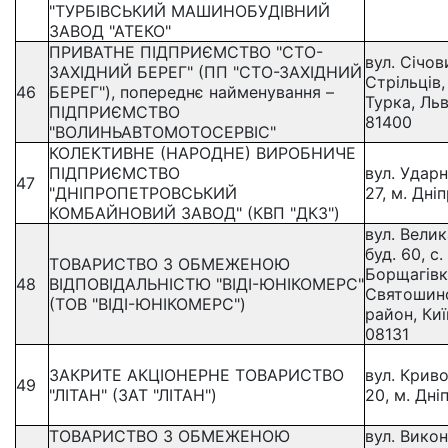
"ТУРБІВСЬКИЙ МАШИНОБУДІВНИЙ
ЗАВОД "АТЕКО"
ПРИВАТНЕ ПІДПРИЄМСТВО "СТО-
вул. Січов
ЗАХІДНИЙ БЕРЕГ" (ПП "СТО-ЗАХІДНИЙ
Стрільців, 
46
БЕРЕГ"), попереднє найменування –
Турка, Льв
ПІДПРИЄМСТВО
81400
"ВОЛИНЬАВТОМОТОСЕРВІС"
КОЛЕКТИВНЕ (НАРОДНЕ) ВИРОБНИЧЕ
ПІДПРИЄМСТВО
вул. Ударн
47
"ДНІПРОПЕТРОВСЬКИЙ
27, м. Дні
КОМБАЙНОВИЙ ЗАВОД" (КВП "ДКЗ")
вул. Велик
буд. 60, с
ТОВАРИСТВО З ОБМЕЖЕНОЮ
Борщагівк
48
ВІДПОВІДАЛЬНІСТЮ "ВІДІ-ЮНІКОМЕРС"
Святошин
(ТОВ "ВІДІ-ЮНІКОМЕРС")
район, Киї
08131
ЗАКРИТЕ АКЦІОНЕРНЕ ТОВАРИСТВО
вул. Криво
49
"ЛІТАН" (ЗАТ "ЛІТАН")
20, м. Дні
ТОВАРИСТВО З ОБМЕЖЕНОЮ
вул. Вико