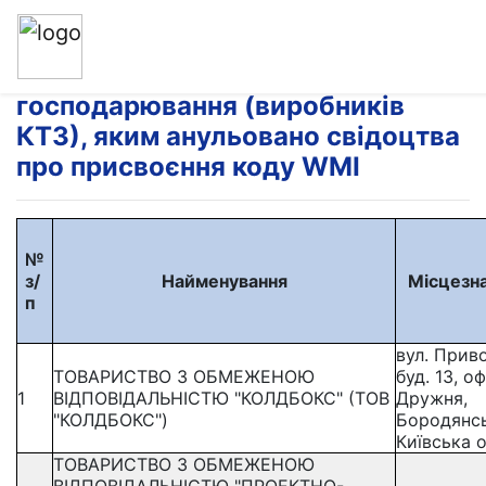
Перелік суб’єктів
господарювання (виробників
КТЗ), яким анульовано свідоцтва
про присвоєння коду WMI
№
з/
Найменування
Місцезн
п
вул. Прив
ТОВАРИСТВО З ОБМЕЖЕНОЮ
буд. 13, оф.
1
ВІДПОВІДАЛЬНІСТЮ "КОЛДБОКС" (ТОВ
Дружня,
"КОЛДБОКС")
Бородянсь
Київська о
ТОВАРИСТВО З ОБМЕЖЕНОЮ