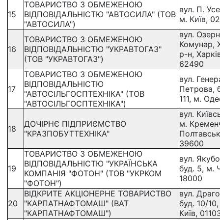
ТОВАРИСТВО З ОБМЕЖЕНОЮ
вул. П. Усе
15
ВІДПОВІДАЛЬНІСТЮ "АВТОСИЛА" (ТОВ
м. Київ, 0
"АВТОСИЛА")
вул. Озерна
ТОВАРИСТВО З ОБМЕЖЕНОЮ
Комунар, 
16
ВІДПОВІДАЛЬНІСТЮ "УКРАВТОГАЗ"
р-н, Харкі
(ТОВ "УКРАВТОГАЗ")
62490
ТОВАРИСТВО З ОБМЕЖЕНОЮ
вул. Генер
ВІДПОВІДАЛЬНІСТЮ
17
Петрова, б
"АВТОСІЛЬГОСПТЕХНІКА" (ТОВ
111, м. Од
"АВТОСІЛЬГОСПТЕХНІКА")
вул. Київсь
ДОЧІРНЄ ПІДПРИЄМСТВО
м. Кремен
18
"КРАЗПОБУТТЕХНІКА"
Полтавськ
39600
ТОВАРИСТВО З ОБМЕЖЕНОЮ
вул. Якуб
ВІДПОВІДАЛЬНІСТЮ "УКРАЇНСЬКА
19
буд. 5, м.
КОМПАНІЯ "ФОТОН" (ТОВ "УКРКОМ
18000
"ФОТОН")
ВІДКРИТЕ АКЦІОНЕРНЕ ТОВАРИСТВО
вул. Драг
20
"КАРПАТНАФТОМАШ" (ВАТ
буд. 10/10,
"КАРПАТНАФТОМАШ")
Київ, 0110