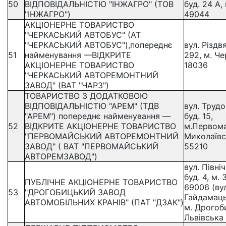
50
ВІДПОВІДАЛЬНІСТЮ "ІНЖАГРО" (ТОВ
буд. 24 А,
"ІНЖАГРО")
49044
АКЦІОНЕРНЕ ТОВАРИСТВО
"ЧЕРКАСЬКИЙ АВТОБУС" (АТ
"ЧЕРКАСЬКИЙ АВТОБУС"),попереднє
вул. Різдв
51
найменування —ВІДКРИТЕ
292, м. Че
АКЦІОНЕРНЕ ТОВАРИСТВО
18036
"ЧЕРКАСЬКИЙ АВТОРЕМОНТНИЙ
ЗАВОД" (ВАТ "ЧАРЗ")
ТОВАРИСТВО З ДОДАТКОВОЮ
ВІДПОВІДАЛЬНІСТЮ "АРЕМ" (ТДВ
вул. Трудо
"АРЕМ") попереднє найменування —
буд. 15,
52
ВІДКРИТЕ АКЦІОНЕРНЕ ТОВАРИСТВО
м.Первома
"ПЕРВОМАЙСЬКИЙ АВТОРЕМОНТНИЙ
Миколаївс
ЗАВОД" ( ВАТ "ПЕРВОМАЙСЬКИЙ
55210
АВТОРЕМЗАВОД")
вул. Півні
буд. 4, м.
ПУБЛІЧНЕ АКЦІОНЕРНЕ ТОВАРИСТВО
69006 (вул
53
"ДРОГОБИЦЬКИЙ ЗАВОД
Гайдамацьк
АВТОМОБІЛЬНИХ КРАНІВ" (ПАТ "ДЗАК")
м. Дрогоб
Львівська 