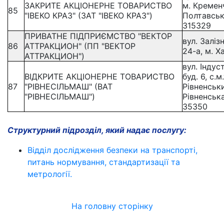
ЗАКРИТЕ АКЦІОНЕРНЕ ТОВАРИСТВО
м. Кремен
85
"ІВЕКО КРАЗ" (ЗАТ "ІВЕКО КРАЗ")
Полтавськ
315329
ПРИВАТНЕ ПІДПРИЄМСТВО "ВЕКТОР
вул. Заліз
86
АТТРАКЦИОН" (ПП "ВЕКТОР
24-а, м. Х
АТТРАКЦИОН")
вул. Індус
ВІДКРИТЕ АКЦІОНЕРНЕ ТОВАРИСТВО
буд. 6, с.м
87
"РІВНЕСІЛЬМАШ" (ВАТ
Рівненськи
"РІВНЕСІЛЬМАШ")
Рівненська
35350
Структурний підрозділ, який надає послугу:
Відділ дослідження безпеки на транспорті,
питань нормування, стандартизації та
метрології.
На головну сторінку