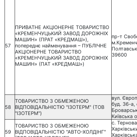
ПРИВАТНЕ АКЦІОНЕРНЕ ТОВАРИСТВО
«КРЕМЕНЧУЦЬКИЙ ЗАВОД ДОРОЖНІХ
пр-т Свобо
МАШИН» (ПРАТ «КРЕДМАШ»),
м.Кременч
57
попереднє найменування – ПУБЛІЧНЕ
Полтавськ
АКЦІОНЕРНЕ ТОВАРИСТВО
39600
«КРЕМЕНЧУЦЬКИЙ ЗАВОД ДОРОЖНІХ
МАШИН» (ПАТ «КРЕДМАШ»)
вул. Євро
ТОВАРИСТВО З ОБМЕЖЕНОЮ
буд. 36-а, 
58
ВІДПОВІДАЛЬНІСТЮ "ІЗОТЕРМ" (ТОВ
Броварськ
"ІЗОТЕРМ")
Київська о
с. Тернова
ТОВАРИСТВО З ОБМЕЖЕНОЮ
Харківськ
59
ВІДПОВІДАЛЬНІСТЮ "АВТО-ХОЛДІНГ"
Харківська