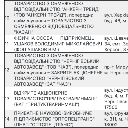
ТОВАРИСТВО З ОБМЕЖЕНОЮ
ВІДПОВІДАЛЬНІСТЮ "АНКЕРН ТРЕЙД"
(ТОВ "АНКЕРН ТРЕЙД"), попереднє
вул. Харкі
10
найменування – ТОВАРИСТВО З
буд. 46, м
ОБМЕЖЕНОЮ ВІДПОВІДАЛЬНІСТЮ
"КАСАН"
ФІЗИЧНА ОСОБА — ПІДПРИЄМЕЦЬ
вул. Шевче
11
УШАКОВ ВОЛОДИМИР МИКОЛАЙОВИЧ
34, смт. З
(ФОП УШАКОВ В.М.)
Херсон, 3
ТОВАРИСТВО З ОБМЕЖЕНОЮ
ВІДПОВІДАЛЬНІСТЮ "ЧЕРНІГІВСЬКИЙ
АВТОЗАВОД" (ТОВ "ЧАЗ"), попереднє
пр-т Миру,
12
найменування – ЗАКРИТЕ АКЦІОНЕРНЕ
м. Чернігі
ТОВАРИСТВО "ЧЕРНІГІВСЬКИЙ
АВТОЗАВОД" (ЗАТ "ЧАЗ")
вул. Індус
ВІДКРИТЕ АКЦІОНЕРНЕ
буд. 4, м.
13
ТОВАРИСТВО"ПРИЛУКТВАРИНМАШ"
Чернігівсь
(ВАТ "ПРИЛУКТВАРИНМАШ")
17500
ПРИВАТНЕ НАУКОВО-ВИРОБНИЧЕ
вул. Фрунз
14
ПІДПРИЄМСТВО "ОПТСПЕЦТРАНС"
к. 311, м. 
(ПНВП "ОПТСПЕЦТРАНС")
18002