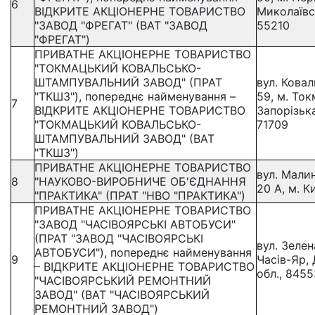
6
ВІДКРИТЕ АКЦІОНЕРНЕ ТОВАРИСТВО
Миколаївс
"ЗАВОД "ФРЕГАТ" (ВАТ "ЗАВОД
55210
"ФРЕГАТ")
ПРИВАТНЕ АКЦІОНЕРНЕ ТОВАРИСТВО
"ТОКМАЦЬКИЙ КОВАЛЬСЬКО-
ШТАМПУВАЛЬНИЙ ЗАВОД" (ПРАТ
вул. Ковал
"ТКШЗ"), попереднє найменування –
59, м. Ток
7
ВІДКРИТЕ АКЦІОНЕРНЕ ТОВАРИСТВО
Запорізька
"ТОКМАЦЬКИЙ КОВАЛЬСЬКО-
71709
ШТАМПУВАЛЬНИЙ ЗАВОД" (ВАТ
"ТКШЗ")
ПРИВАТНЕ АКЦІОНЕРНЕ ТОВАРИСТВО
вул. Малин
8
"НАУКОВО-ВИРОБНИЧЕ ОБ'ЄДНАННЯ
20 А, м. К
"ПРАКТИКА" (ПРАТ "НВО "ПРАКТИКА")
ПРИВАТНЕ АКЦІОНЕРНЕ ТОВАРИСТВО
"ЗАВОД "ЧАСІВОЯРСЬКІ АВТОБУСИ"
(ПРАТ "ЗАВОД "ЧАСІВОЯРСЬКІ
вул. Зелена
АВТОБУСИ"), попереднє найменування
9
Часів-Яр,
– ВІДКРИТЕ АКЦІОНЕРНЕ ТОВАРИСТВО
обл., 8455
"ЧАСІВОЯРСЬКИЙ РЕМОНТНИЙ
ЗАВОД" (ВАТ "ЧАСІВОЯРСЬКИЙ
РЕМОНТНИЙ ЗАВОД")