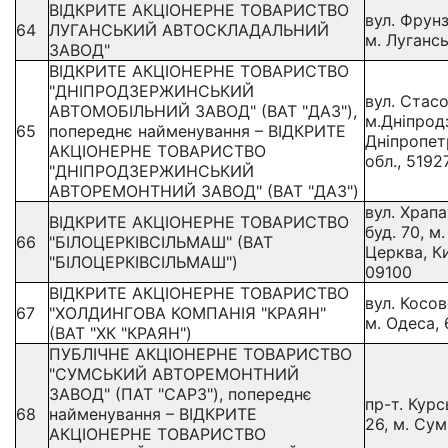
ВІДКРИТЕ АКЦІОНЕРНЕ ТОВАРИСТВО
вул. Фрунз
64
ЛУГАНСЬКИЙ АВТОСКЛАДАЛЬНИЙ
м. Лугансь
ЗАВОД"
ВІДКРИТЕ АКЦІОНЕРНЕ ТОВАРИСТВО
"ДНІПРОДЗЕРЖИНСЬКИЙ
вул. Стасо
АВТОМОБІЛЬНИЙ ЗАВОД" (ВАТ "ДАЗ"),
м.Дніпрод
65
попереднє найменування – ВІДКРИТЕ
Дніпропет
АКЦІОНЕРНЕ ТОВАРИСТВО
обл., 5192
"ДНІПРОДЗЕРЖИНСЬКИЙ
АВТОРЕМОНТНИЙ ЗАВОД" (ВАТ "ДАЗ")
вул. Храпа
ВІДКРИТЕ АКЦІОНЕРНЕ ТОВАРИСТВО
буд. 70, м.
66
"БІЛОЦЕРКІВСІЛЬМАШ" (ВАТ
Церква, Ки
"БІЛОЦЕРКІВСІЛЬМАШ")
09100
ВІДКРИТЕ АКЦІОНЕРНЕ ТОВАРИСТВО
вул. Косов
67
"ХОЛДИНГОВА КОМПАНІЯ "КРАЯН"
м. Одеса,
(ВАТ "ХК "КРАЯН")
ПУБЛІЧНЕ АКЦІОНЕРНЕ ТОВАРИСТВО
"СУМСЬКИЙ АВТОРЕМОНТНИЙ
ЗАВОД" (ПАТ "САРЗ"), попереднє
пр-т. Курс
68
найменування – ВІДКРИТЕ
26, м. Су
АКЦІОНЕРНЕ ТОВАРИСТВО