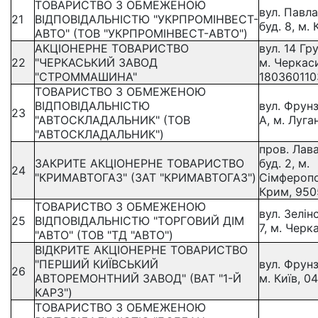
ТОВАРИСТВО З ОБМЕЖЕНОЮ
вул. Павла
21
ВІДПОВІДАЛЬНІСТЮ "УКРПРОМІНВЕСТ-
буд. 8, м. 
АВТО" (ТОВ "УКРПРОМІНВЕСТ-АВТО")
АКЦІОНЕРНЕ ТОВАРИСТВО
вул. 14 Гру
22
"ЧЕРКАСЬКИЙ ЗАВОД
м. Черкас
"СТРОММАШИНА"
180360110
ТОВАРИСТВО З ОБМЕЖЕНОЮ
ВІДПОВІДАЛЬНІСТЮ
вул. Фрунз
23
"АВТОСКЛАДАЛЬНИК" (ТОВ
А, м. Луга
"АВТОСКЛАДАЛЬНИК")
пров. Лав
ЗАКРИТЕ АКЦІОНЕРНЕ ТОВАРИСТВО
буд. 2, м.
24
"КРИМАВТОГАЗ" (ЗАТ "КРИМАВТОГАЗ")
Сімферопо
Крим, 950
ТОВАРИСТВО З ОБМЕЖЕНОЮ
вул. Зелін
25
ВІДПОВІДАЛЬНІСТЮ "ТОРГОВИЙ ДІМ
7, м. Черк
"АВТО" (ТОВ "ТД "АВТО")
ВІДКРИТЕ АКЦІОНЕРНЕ ТОВАРИСТВО
"ПЕРШИЙ КИЇВСЬКИЙ
вул. Фрунз
26
АВТОРЕМОНТНИЙ ЗАВОД" (ВАТ "1-Й
м. Київ, 0
КАРЗ")
ТОВАРИСТВО З ОБМЕЖЕНОЮ