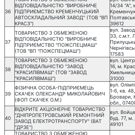
ВІДПОВІДАЛЬНІСТЮ "ВИРОБНИЧЕ
14/34 "А", 
36
ПІДПРИЄМСТВО КРЕМЕНЧУЦЬКИЙ
Кременчук
АВТОСКЛАДАЛЬНИЙ ЗАВОД" (ТОВ "ВП
Полтавськ
КРАСЗ")
39612
вул. Завод
ТОВАРИСТВО З ОБМЕЖЕНОЮ
33, с.м.т. 
ВІДПОВІДАЛЬНІСТЮ "ВИРОБНИЧЕ
37
Прилуцьки
ПІДПРИЄМСТВО "ПОЖСПЕЦМАШ"
Чернігівсь
(ТОВ "ВП "ПОЖСПЕЦМАШ")
17583
ТОВАРИСТВО З ОБМЕЖЕНОЮ
вул. Центр
ВІДПОВІДАЛЬНІСТЮ "ЗАВОД
16, м. Крас
38
"КРАСИЛІВМАШ" (ТОВ "ЗАВОД
Хмельниць
"КРАСИЛІВМАШ")
31000
вул. Олімп
ФІЗИЧНА ОСОБА-ПІДПРИЄМЕЦЬ
1-б, кв. 48
39
СКАЧЕК ОЛЕКСАНДР МИКОЛАЙОВИЧ
Бровари, 
(ФОП СКАЧЕК О.М.)
обл., 0740
ВІДКРИТЕ АКЦІОНЕРНЕ ТОВАРИСТВО
вул. Войц
"ДНІПРОПЕТРОВСЬКИЙ РЕМОНТНИЙ
40
буд. 77, м.
ЗАВОД ЕЛЕКТРОТРАНСПОРТУ" (ВАТ
49101
"ДРЗЕ")
ТОВАРИСТВО З ОБМЕЖЕНОЮ