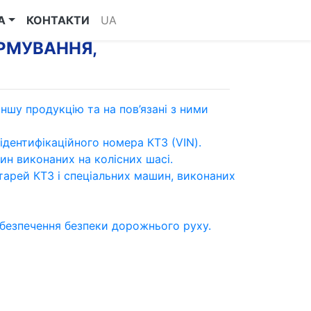
А
КОНТАКТИ
UA
ОРМУВАННЯ,
ншу продукцію та на пов’язані з ними
дентифікаційного номера КТЗ (VIN).
н виконаних на колісних шасі.
арей КТЗ і спеціальних машин, виконаних
безпечення безпеки дорожнього руху.