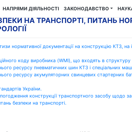
НАПРЯМИ ДІЯЛЬНОСТІ
ЗАКОНОДАВСТВО
НАУК
ЗПЕКИ НА ТРАНСПОРТІ, ПИТАНЬ Н
ОЛОГІЇ
изи нормативної документації на конструкцію КТЗ, на і
ійного коду виробника (WMI), що входять в структуру і
ого ресурсу пневматичних шин КТЗ і спеціальних маши
ього ресурсу акумуляторних свинцевих стартерних бат
андартів України.
 погодження конструкції транспортного засобу щодо за
тань безпеки на транспорті.