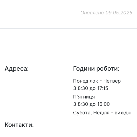
Оновлено 09.05.2025
ДП "ДержавтотрансНДІпроект"
© 2026 - Insat.org.ua
Адреса:
Години роботи:
просп. Берестейський,
Понеділок - Четвер
57, м. Київ, 03113
З 8:30 до 17:15
П'ятниця
З 8:30 до 16:00
Субота, Неділя - вихідні
Контакти: