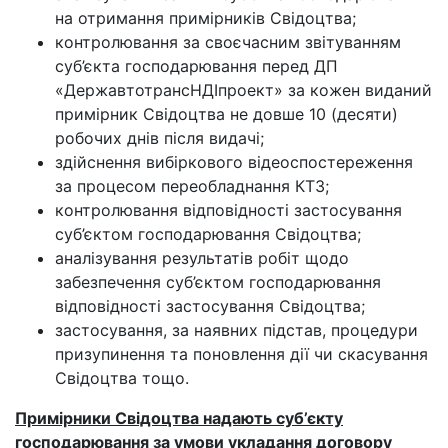
на отримання примірників Свідоцтва;
контролювання за своєчасним звітуванням
суб’єкта господарювання перед ДП
«ДержавтотрансНДІпроект» за кожен виданий
примірник Свідоцтва не довше 10 (десяти)
робочих днів після видачі;
здійснення вибіркового відеоспостереження
за процесом переобладнання КТЗ;
контролювання відповідності застосування
суб’єктом господарювання Свідоцтва;
аналізування результатів робіт щодо
забезпечення суб’єктом господарювання
відповідності застосування Свідоцтва;
застосування, за наявних підстав, процедури
призупинення та поновлення дії чи скасування
Свідоцтва тощо.
Примірники Свідоцтва надають суб’єкту
господарювання за умови укладання договору