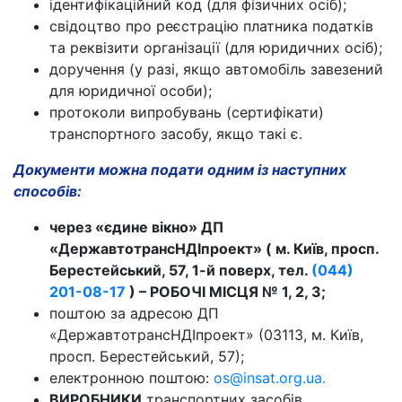
ідентифікаційний код (для фізичних осіб);
свідоцтво про реєстрацію платника податків
та реквізити організації (для юридичних осіб);
доручення (у разі, якщо автомобіль завезений
для юридичної особи);
протоколи випробувань (сертифікати)
транспортного засобу, якщо такі є.
Документи можна подати одним із наступних
способів:
через «єдине вікно» ДП
«ДержавтотрансНДІпроект» ( м. Київ, просп.
Берестейський, 57, 1-й поверх, тел.
(044)
201-08-17
) – РОБОЧІ МІСЦЯ № 1, 2, 3;
поштою за адресою ДП
«ДержавтотрансНДІпроект» (03113, м. Київ,
просп. Берестейський, 57);
електронною поштою:
os@insat.org.ua.
ВИРОБНИКИ
транспортних засобів