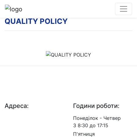
QUALITY POLICY
ДП "ДержавтотрансНДІпроект"
© 2026 - Insat.org.ua
Адреса:
Години роботи:
просп. Берестейський,
Понеділок - Четвер
57, м. Київ, 03113
З 8:30 до 17:15
П'ятниця