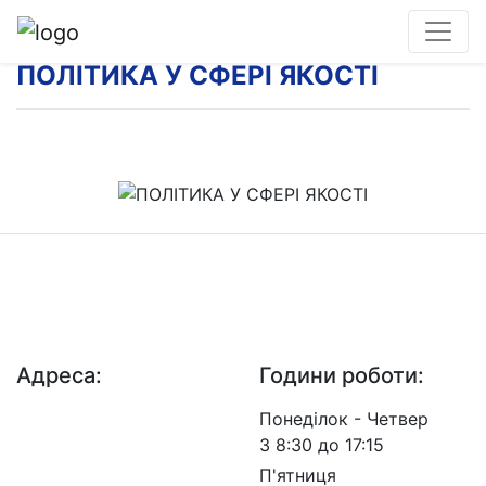
ПОЛІТИКА У СФЕРІ ЯКОСТІ
ДП "ДержавтотрансНДІпроект"
© 2026 - Insat.org.ua
Адреса:
Години роботи:
просп. Берестейський,
Понеділок - Четвер
57, м. Київ, 03113
З 8:30 до 17:15
П'ятниця