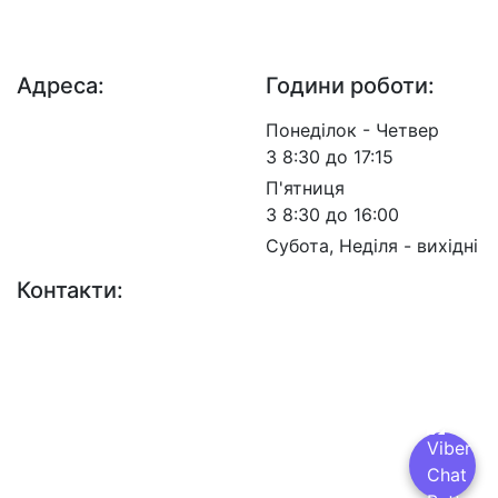
ДП "ДержавтотрансНДІпроект"
© 2026 - Insat.org.ua
Адреса:
Години роботи:
просп. Берестейський,
Понеділок - Четвер
57, м. Київ, 03113
З 8:30 до 17:15
П'ятниця
З 8:30 до 16:00
Субота, Неділя - вихідні
Контакти:
+38 (044) 456-30-30
+38 (044) 201-08-10
+38 (044) 455-67-91
(Факс)
Email: info@insat.org.ua
Facebook