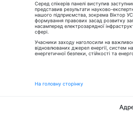
Серед спікерів панелі виступив заступн
представив результати науково-експертн
нашого підприємства, зокрема Віктор УСТ
формування правових засад розвитку заг
насамперед електрозарядної інфраструкт
сфері.
Учасники заходу наголосили на важливос
відновлюваних джерел енергії, систем на
енергетичної безпеки, стійкості та енерг
На головну сторінку
Адре
ДП "ДержавтотрансНДІпроект"
© 2026 - Insat.org.ua
просп
Київ,