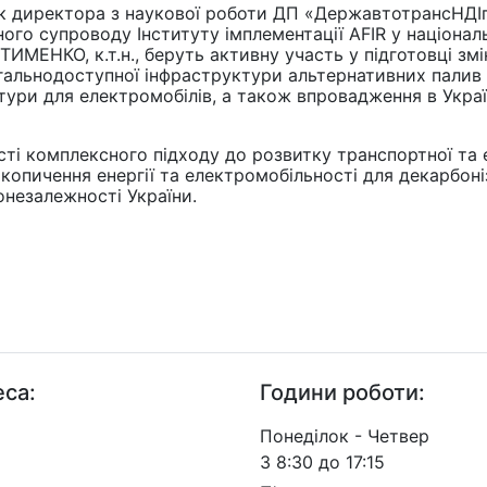
ик директора з наукової роботи ДП «ДержавтотрансНДІп
ого супроводу Інституту імплементації AFIR у націонал
ИМЕНКО, к.т.н., беруть активну участь у підготовці зм
альнодоступної інфраструктури альтернативних палив т
ури для електромобілів, а також впровадження в Україн
ті комплексного підходу до розвитку транспортної та е
копичення енергії та електромобільності для декарбоні
онезалежності України.
са:
Години роботи:
. Берестейський, 57, м.
Понеділок - Четвер
 03113
З 8:30 до 17:15