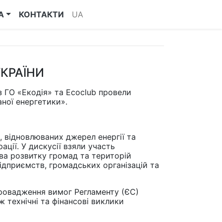
А
КОНТАКТИ
UA
УКРАЇНИ
з ГО «Екодія» та Ecoclub провели
аної енергетики».
, відновлюваних джерел енергії та
ації. У дискусії взяли участь
тва розвитку громад та територій
ідприємств, громадських організацій та
провадження вимог Регламенту (ЄС)
 технічні та фінансові виклики