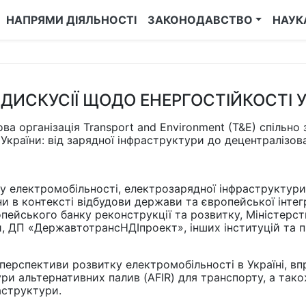
НАПРЯМИ ДІЯЛЬНОСТІ
ЗАКОНОДАВСТВО
НАУК
ДИСКУСІЇ ЩОДО ЕНЕРГОСТІЙКОСТІ 
а організація Transport and Environment (T&E) спільно 
України: від зарядної інфраструктури до децентралізов
у електромобільності, електрозарядної інфраструктури
и в контексті відбудови держави та європейської інтегр
опейського банку реконструкції та розвитку, Міністерс
и, ДП «ДержавтотрансНДІпроект», інших інституцій та п
перспективи розвитку електромобільності в Україні, в
и альтернативних палив (AFIR) для транспорту, а також
аструктури.