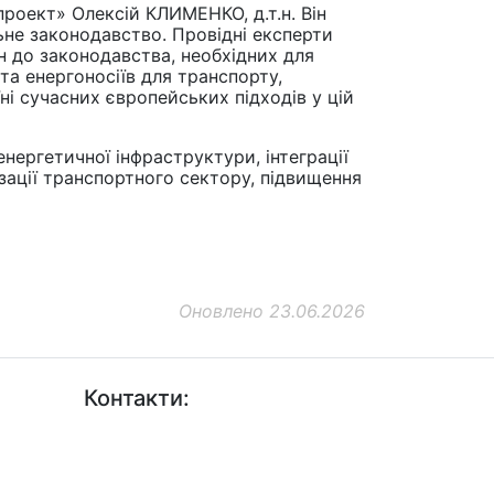
роект» Олексій КЛИМЕНКО, д.т.н. Він
ьне законодавство. Провідні експерти
ін до законодавства, необхідних для
а енергоносіїв для транспорту,
і сучасних європейських підходів у цій
нергетичної інфраструктури, інтеграції
зації транспортного сектору, підвищення
Оновлено 23.06.2026
Контакти:
+38 (044) 456-30-30
+38 (044) 201-08-10