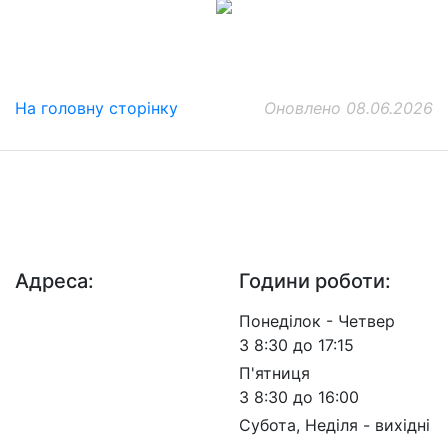
На головну сторінку
Оновлено 08.06.2026
ДП "ДержавтотрансНДІпроект"
© 2026 - Insat.org.ua
Адреса:
Години роботи:
просп. Берестейський,
Понеділок - Четвер
57, м. Київ, 03113
З 8:30 до 17:15
П'ятниця
З 8:30 до 16:00
Субота, Неділя - вихідні