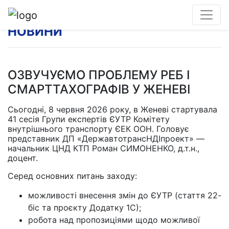
НОВИНИ
ОЗВУЧУЄМО ПРОБЛЕМУ РЕБ І
СМАРТТАХОГРАФІВ У ЖЕНЕВІ
Сьогодні, 8 червня 2026 року, в Женеві стартувала
41 сесія Групи експертів ЄУТР Комітету
внутрішнього транспорту ЄЕК ООН. Головує
представник ДП «ДержавтотрансНДІпроект» —
начальник ЦНД КТП Роман СИМОНЕНКО, д.т.н.,
доцент.
Серед основних питань заходу:
можливості внесення змін до ЄУТР (стаття 22-
біс та проєкту Додатку 1С);
робота над пропозиціями щодо можливої