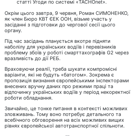
статті Угоди по системі «TACHOnet».
Окрім цього завтра, 9 червня, Роман СИМОНЕНКО,
як член Бюро КВТ ЄЕК ООН, візьме участь у
засіданні з підготовки до чергової сесії цього
органу.
Під час засідань планується вкотре підняти
наболілу для українських водіїв і перевізників
проблему збоїв у роботі смарттахографів G2 через
вразливість до дії РЕБ.
Враховуючи реалії, треба шукати компромісні
варіанти, які не будуть «батогом». Зокрема є
пропозиція визнання європейськими інспекторами
внесених вручну даних про режими праці та
відпочинку українських водіїв у період некоректної
роботи обладнання.
Звичайно, це тонке питання в контексті можливих
зловживань. Тому воно потребує детального та
всебічного обговорення на всіх можливих вищих
рівнях європейської автотранспортної спільноти.