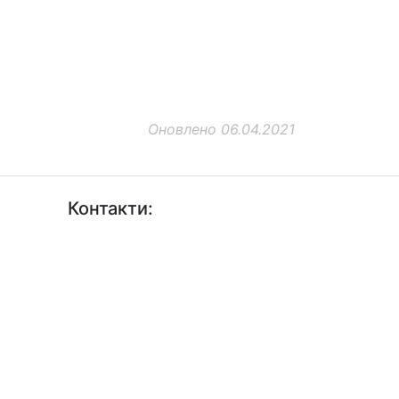
Оновлено 06.04.2021
Контакти:
+38 (044) 456-30-30
+38 (044) 201-08-10
+38 (044) 455-67-91 (Факс)
Email: info@insat.org.ua
Facebook