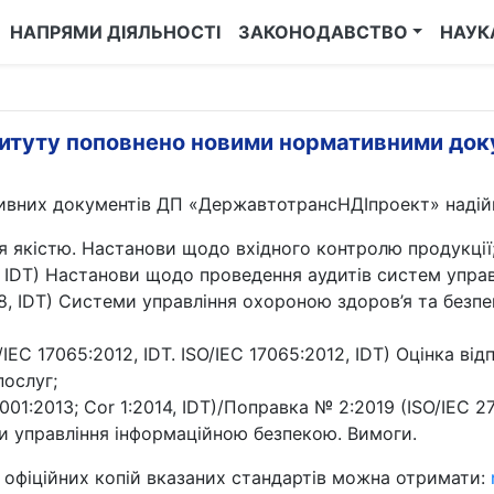
НАПРЯМИ ДІЯЛЬНОСТІ
ЗАКОНОДАВСТВО
НАУК
титуту поповнено новими нормативними док
ивних документів ДП «ДержавтотрансНДІпроект» надійш
 якістю. Настанови щодо вхідного контролю продукції
8, IDT) Настанови щодо проведення аудитів систем управ
8, IDT) Системи управління охороною здоров’я та безп
EC 17065:2012, IDT. ISO/IEC 17065:2012, IDT) Оцінка від
послуг;
001:2013; Cor 1:2014, IDT)/Поправка № 2:2019 (ISO/IEC 27
ми управління інформаційною безпекою. Вимоги.
офіційних копій вказаних стандартів можна отримати: