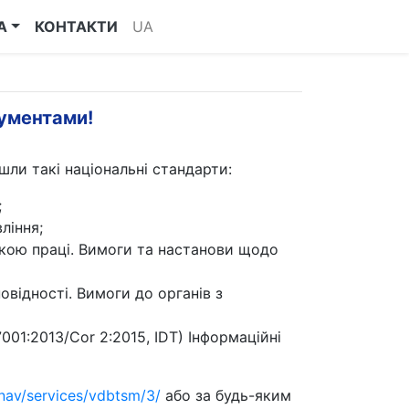
А
КОНТАКТИ
UA
ументами!
ли такі національні стандарти:
;
ління;
екою праці. Вимоги та настанови щодо
повідності. Вимоги до органів з
001:2013/Cor 2:2015, IDT) Інформаційні
nav/services/vdbtsm/3/
або за будь-яким