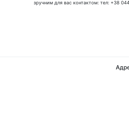
зручним для вас контактом: тел: +38 044
Адре
ДП "ДержавтотрансНДІпроект"
© 2026 - Insat.org.ua
просп
Київ,