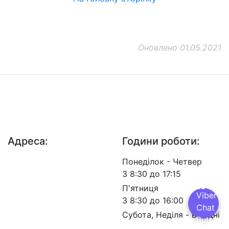
Оновлено 01.05.2021
ДП "ДержавтотрансНДІпроект"
© 2026 - Insat.org.ua
Адреса:
Години роботи:
просп. Берестейський,
Понеділок - Четвер
57, м. Київ, 03113
З 8:30 до 17:15
П'ятниця
З 8:30 до 16:00
Субота, Неділя - вихідні