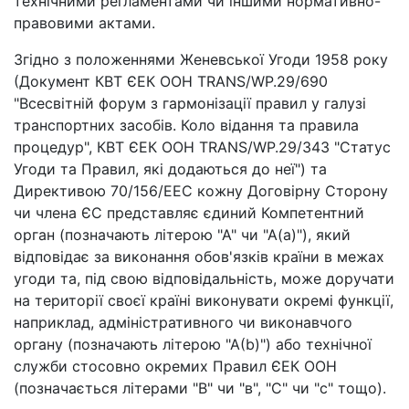
технічними регламентами чи іншими нормативно-
правовими актами.
Згідно з положеннями Женевської Угоди 1958 року
(Документ КВТ ЄЕК ООН TRANS/WP.29/690
"Всесвітній форум з гармонізації правил у галузі
транспортних засобів. Коло відання та правила
процедур", КВТ ЄЕК ООН TRANS/WP.29/343 "Статус
Угоди та Правил, які додаються до неї") та
Директивою 70/156/EEC кожну Договірну Сторону
чи члена ЄС представляє єдиний Компетентний
орган (позначають літерою "А" чи "А(а)"), який
відповідає за виконання обов'язків країни в межах
угоди та, під свою відповідальність, може доручати
на території своєї країні виконувати окремі функції,
наприклад, адміністративного чи виконавчого
органу (позначають літерою "А(b)") або технічної
служби стосовно окремих Правил ЄЕК ООН
(позначається літерами "В" чи "в", "С" чи "с" тощо).