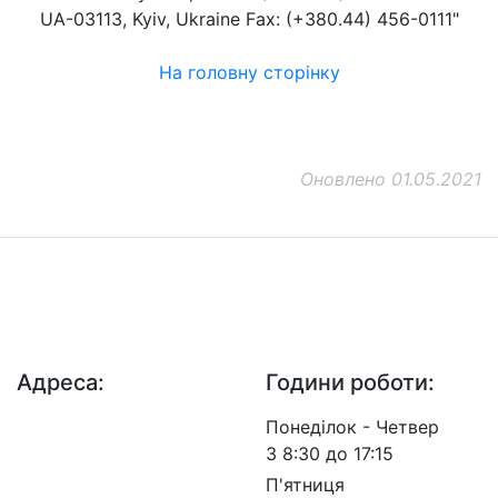
UA-03113, Kyiv, Ukraine Fax: (+380.44) 456-0111"
На головну сторінку
Оновлено 01.05.2021
ДП "ДержавтотрансНДІпроект"
© 2026 - Insat.org.ua
Адреса:
Години роботи:
просп. Берестейський,
Понеділок - Четвер
57, м. Київ, 03113
З 8:30 до 17:15
П'ятниця