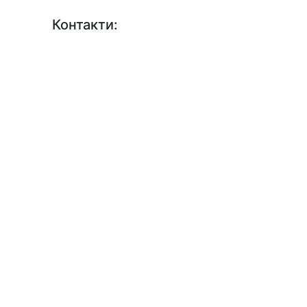
Контакти:
+38 (044) 456-30-30
+38 (044) 201-08-10
+38 (044) 455-67-91 (Факс)
Email: info@insat.org.ua
Facebook