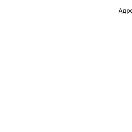
Адре
ДП "ДержавтотрансНДІпроект"
© 2026 - Insat.org.ua
просп
Київ,