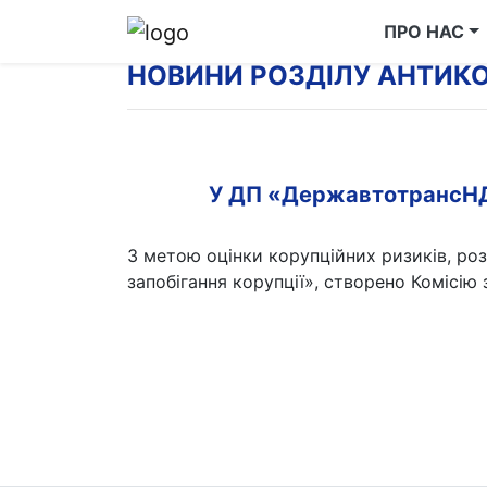
ПРО НАС
НОВИНИ РОЗДІЛУ АНТИКО
У ДП «ДержавтотрансНДІп
З метою оцінки корупційних ризиків, роз
запобігання корупції», створено Комісію