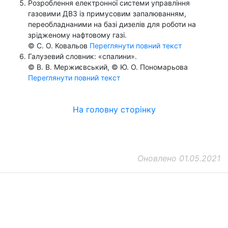
Розроблення електронної системи управління
газовими ДВЗ із примусовим запалюванням,
переобладнаними на базі дизелів для роботи на
зрідженому нафтовому газі.
© С. О. Ковальов
Переглянути повний текст
Галузевий словник: «спалини».
© В. В. Мержиєвський, © Ю. О. Пономарьова
Переглянути повний текст
На головну сторінку
Оновлено 01.05.2021
ДП "ДержавтотрансНДІпроект"
© 2026 - Insat.org.ua