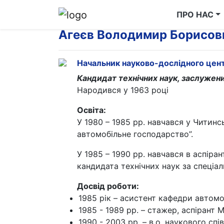
ПРО НАС
Агеєв Володимир Борисов
Начальник науково-дослідного цент
Кандидат технічних наук, заслужен
Народився у 1963 році
Освіта:
У 1980 – 1985 рр. навчався у Читинс
автомобільне господарство”.
У 1985 – 1990 рр. навчався в аспіра
кандидата технічних наук за спеціал
Досвід роботи:
1985 рік – асистент кафедри автомо
1985 - 1989 рр. – стажер, аспірант
1990 - 2003 рр. – в.о. наукового спі