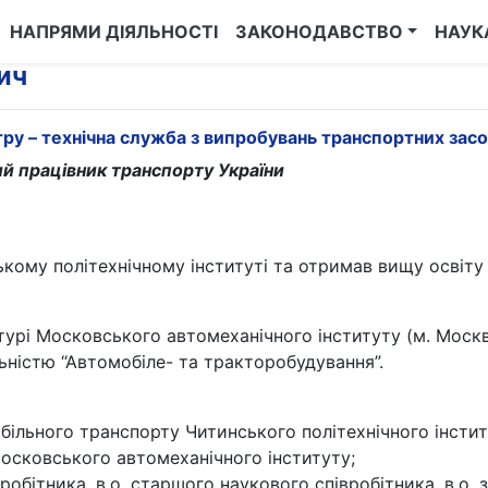
НАПРЯМИ ДІЯЛЬНОСТІ
ЗАКОНОДАВСТВО
НАУК
ич
ру – технічна служба з випробувань транспортних засо
ий працівник транспорту України
ькому політехнічному інституті та отримав вищу освіту 
нтурі Московського автомеханічного інституту (м. Москв
ьністю “Автомобіле- та тракторобудування”.
більного транспорту Читинського політехнічного інстит
 Московського автомеханічного інституту;
вробітника, в.о. старшого наукового співробітника, в.о. 