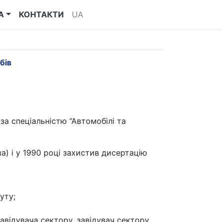
А
КОНТАКТИ
UA
бів
за спеціальністю “Автомобілі та
а) і у 1990 році захистив дисертацію
уту;
завідувача сектору, завідувач сектору,