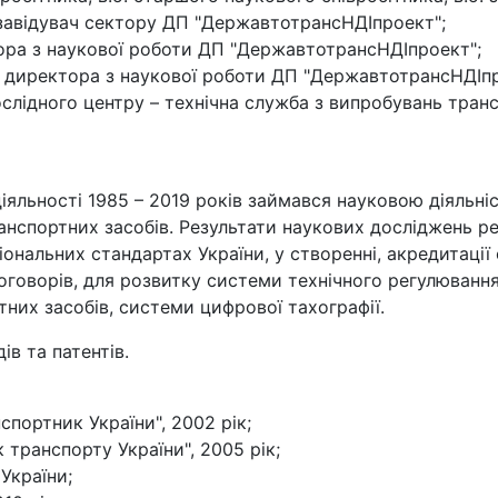
 завідувач сектору ДП "ДержавтотрансНДІпроект";
тора з наукової роботи ДП "ДержавтотрансНДІпроект";
к директора з наукової роботи ДП "ДержавтотрансНДІпр
слідного центру – технічна служба з випробувань тран
 діяльності 1985 – 2019 років займався науковою діяльн
ранспортних засобів. Результати наукових досліджень ре
нальних стандартах України, у створенні, акредитації ор
оговорів, для розвитку системи технічного регулювання 
тних засобів, системи цифрової тахографії.
ів та патентів.
портник України", 2002 рік;
 транспорту України", 2005 рік;
України;