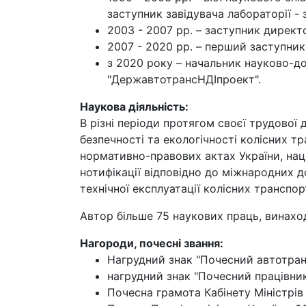
заступник завідувача лабораторії -
2003 - 2007 рр. – заступник дирек
2007 - 2020 рр. – перший заступни
з 2020 року – начальник науково-до
"ДержавтотрансНДІпроект".
Наукова діяльність:
В різні періоди протягом своєї трудової
безпечності та екологічності колісних т
нормативно-правових актах України, націо
нотифікації відповідно до міжнародних д
технічної експлуатації колісних транспор
Автор більше 75 наукових праць, винаход
Нагороди, почесні звання:
Нагрудний знак "Почесний автотранс
нагрудний знак "Почесний працівник
Почесна грамота Кабінету Міністрів 