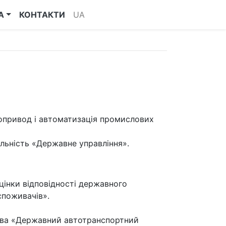
А
КОНТАКТИ
UA
опривод і автоматизація промислових
альність «Державне управління».
цінки відповідності державного
споживачів».
ства «Державний автотранспортний