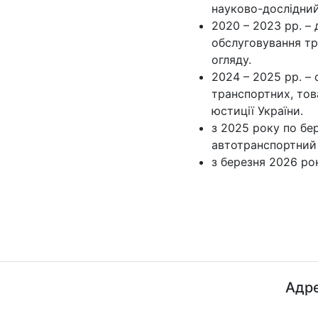
науково-дослідний
2020 – 2023 рр. –
обслуговування тр
огляду.
2024 – 2025 рр. –
транспортних, тов
юстиції України.
з 2025 року по бе
автотранспортний 
з березня 2026 ро
Адре
ДП "ДержавтотрансНДІпроект"
© 2026 - Insat.org.ua
просп