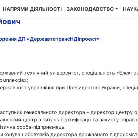
НАПРЯМИ ДІЯЛЬНОСТІ
ЗАКОНОДАВСТВО
НАУК
йович
творення ДП «ДержавтотрансНДІпроект»
ржавний технічний університет, спеціальність «Електр
комплексів»;
ержавного управління при Президентові України, спеці
 заступник генерального директора – директор центру о
аїнський центр з питань сертифікації та захисту справ 
фізична особа-підприємець.
 виконувач обов’язків директора державного підприєм