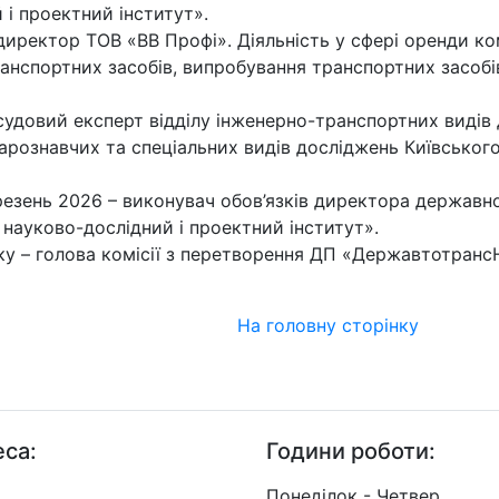
 і проектний інститут».
 директор ТОВ «ВВ Профі». Діяльність у сфері оренди ко
анспортних засобів, випробування транспортних засобів
 судовий експерт відділу інженерно-транспортних видів 
арознавчих та спеціальних видів досліджень Київськог
резень 2026 – виконувач обов’язків директора держав
науково-дослідний і проектний інститут».
ку – голова комісії з перетворення ДП «Державтотранс
На головну сторінку
са:
Години роботи:
. Берестейський, 57, м.
Понеділок - Четвер