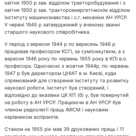
квітня 1950 р зав. відділом тракторобудування і з
квітня 1950 р зав. трактороенергетіческім відділом
Інституту машинознавства і с.г. механіки АН УРСР.
У червні 1945 р затверджений у вченому званні
старшого наукового співробітника.
У період з вересня 1944 р по вересень 1946 р
працював професором КСГІ, за сумісництвом, а з
вересня 1946 року по червень 1955 року в КПІ в.о.
професора. Одночасно з жовтня 1944р. по червень
1947 р був директором ЦНІАТ в м. Києві, куди
спрямований для створення Інституту та розвитку
наукової роботи. Інститут був створений, і
відповідно до вказівки ЦК КП (б) у, був повернутий
на роботу в АН УРСР. Працюючи в АН УРСР був
членом редколегії праць ІМІСМ і науковим
керівником аспірантів.
Станом на 1955 рік мав 39 друкованих праць і 11