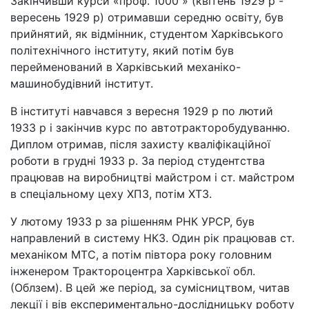
Закінчивши курси «проф. 1000 » (квітень 1929 р -
вересень 1929 р) отримавши середню освіту, був
прийнятий, як відмінник, студентом Харківського
політехнічного інституту, який потім був
перейменований в Харківський механіко-
машинобудівний інститут.
В інституті навчався з вересня 1929 р по лютий
1933 р і закінчив курс по автотракторобудуванню.
Диплом отримав, після захисту кваліфікаційної
роботи в грудні 1933 р. За період студентства
працював на виробництві майстром і ст. майстром
в спеціальному цеху ХПЗ, потім ХТЗ.
У лютому 1933 р за рішенням РНК УРСР, був
направлений в систему НКЗ. Один рік працював ст.
механіком МТС, а потім півтора року головним
інженером Трактороцентра Харківської обл.
(Облзем). В цей же період, за сумісництвом, читав
лекції і вів експериментально-дослідницьку роботу