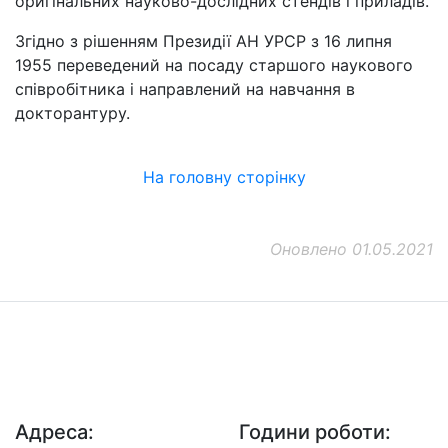
оригінальних науково-дослідних стендів і приладів.
Згідно з рішенням Президії АН УРСР з 16 липня
1955 переведений на посаду старшого наукового
співробітника і направлений на навчання в
докторантуру.
На головну сторінку
Оновлено 01.05.2021
ДП "ДержавтотрансНДІпроект"
© 2026 - Insat.org.ua
Адреса:
Години роботи: