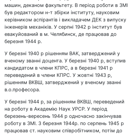
машин, деканом факультету. В період роботи в ЗМІ
був редактором н-т збірки інституту, науковим
керівником аспірантів і викладачем ДЕК з випуску
інженерів механіків. У серпні 1942 р інститут був
евакуйований в м. Челябинск, де працював до
березня 1944 р.
У березні 1940 р рішенням ВАК, затверджений у
вченому званні доцента. У березні 1940 р, вступив
кандидатом в члени КПРС, а в березні 1941 р
переведений в члени КПРС. У жовтні 1943 р,
рішенням ВКВШ, затверджений у вченому званні
в.о.професора.
У березні 1944 р, за рішенням ВКВШ, переведений
на роботу в Академію Наук УРСР. У період
березень-вересень 1944 р одночасно закінчував
роботу в ЗМІ. З березня 1944р. по серпень 1945 р
працював ст. науковим співробітником, потім до