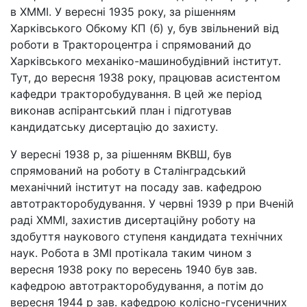
в ХММІ. У вересні 1935 року, за рішенням
Харківського Обкому КП (б) у, був звільнений від
роботи в Трактороцентра і спрямований до
Харківського механіко-машинобудівний інститут.
Тут, до вересня 1938 року, працював асистентом
кафедри тракторобудування. В цей же період
виконав аспірантський план і підготував
кандидатську дисертацію до захисту.
У вересні 1938 р, за рішенням ВКВШ, був
спрямований на роботу в Сталінградський
механічний інститут на посаду зав. кафедрою
автотракторобудування. У червні 1939 р при Вченій
раді ХММІ, захистив дисертаційну роботу на
здобуття наукового ступеня кандидата технічних
наук. Робота в ЗМІ протікала таким чином з
вересня 1938 року по вересень 1940 був зав.
кафедрою автотракторобудування, а потім до
вересня 1944 р зав. кафедрою колісно-гусеничних