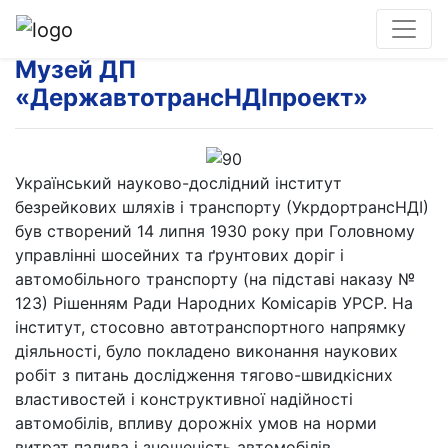
Музей ДП
«ДержавтотрансНДІпроект»
Український науково-дослідний інститут
безрейкових шляхів і транспорту (УкрдортрансНДІ)
був створений 14 липня 1930 року при Головному
управлінні шосейних та ґрунтових доріг і
автомобільного транспорту (на підставі наказу №
123) Рішенням Ради Народних Комісарів УРСР. На
інститут, стосовно автотранспортного напрямку
діяльності, було покладено виконання наукових
робіт з питань дослідження тягово-швидкісних
властивостей і конструктивної надійності
автомобілів, впливу дорожніх умов на норми
витрат палива і зношеність автомобілів.