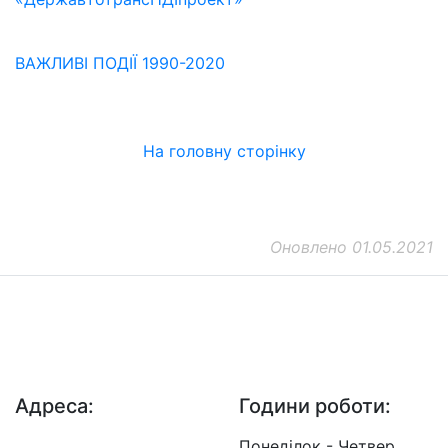
ВАЖЛИВІ ПОДІЇ 1990-2020
На головну сторінку
Оновлено 01.05.2021
ДП "ДержавтотрансНДІпроект"
© 2026 - Insat.org.ua
Адреса:
Години роботи:
просп. Берестейський,
Понеділок - Четвер