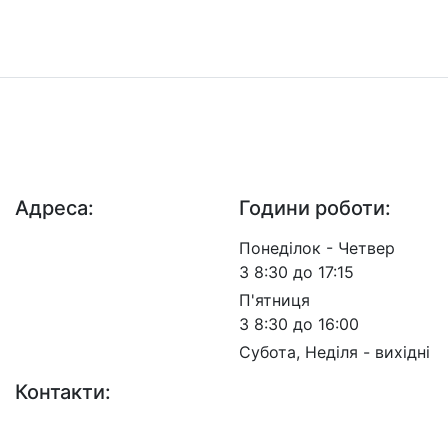
ДП "ДержавтотрансНДІпроект"
© 2026 - Insat.org.ua
Адреса:
Години роботи:
просп. Берестейський,
Понеділок - Четвер
57, м. Київ, 03113
З 8:30 до 17:15
П'ятниця
З 8:30 до 16:00
Субота, Неділя - вихідні
Контакти:
+38 (044) 456-30-30