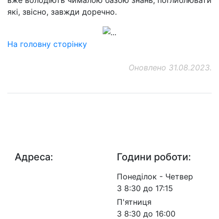
які, звісно, завжди доречно.
На головну сторінку
Оновлено 31.08.2023.
ДП "ДержавтотрансНДІпроект"
© 2026 - Insat.org.ua
Адреса:
Години роботи:
просп.
Понеділок - Четвер
Берестейський, 57, м.
З 8:30 до 17:15
Київ, 03113
П'ятниця
З 8:30 до 16:00