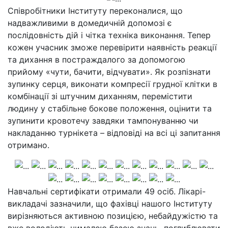
Співробітники Інституту переконалися, що
надважливими в домедичній допомозі є
послідовність дій і чітка техніка виконання. Тепер
кожен учасник зможе перевірити наявність реакції
та дихання в постраждалого за допомогою
прийому «чути, бачити, відчувати». Як розпізнати
зупинку серця, виконати компресії грудної клітки в
комбінації зі штучним диханням, перемістити
людину у стабільне бокове положення, оцінити та
зупинити кровотечу завдяки тампонуванню чи
накладанню турнікета – відповіді на всі ці запитання
отримано.
Навчальні сертифікати отримали 49 осіб. Лікарі-
викладачі зазначили, що фахівці нашого Інституту
вирізняються активною позицією, небайдужістю та
вже володіють чималою базою знань, поглиблювати