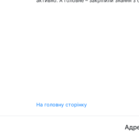
активно. А головне – закріпили знання з
На головну сторінку
Адре
ДП "ДержавтотрансНДІпроект"
© 2026 - Insat.org.ua