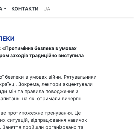
А
КОНТАКТИ
UA
ПЕКИ
 «Протимінна безпека в умовах
ром заходів традиційно виступила
ї безпеки в умовах війни. Рятувальники
країнці. Зокрема, лектори акцентували
види мін та правила поводження з
апитань, на які отримали вичерпні
тове протипожежне тренування. Це
их ситуацій, відпрацювання навичок
е. Заняття пройшли організовано та