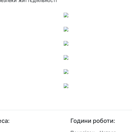
 безпеки життєдіяльності
са:
Години роботи: