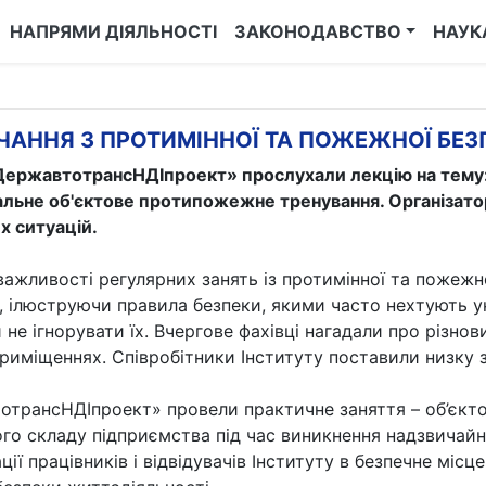
НАПРЯМИ ДІЯЛЬНОСТІ
ЗАКОНОДАВСТВО
НАУК
ЧАННЯ З ПРОТИМІННОЇ ТА ПОЖЕЖНОЇ БЕЗ
«ДержавтотрансНДІпроект» прослухали лекцію на тему:
іальне об'єктове протипожежне тренування. Організато
х ситуацій.
ажливості регулярних занять із протимінної та пожежно
у, ілюструючи правила безпеки, якими часто нехтують у
 не ігнорувати їх. Вчергове фахівці нагадали про різно
риміщеннях. Співробітники Інституту поставили низку з
тотрансНДІпроект» провели практичне заняття – об’єк
ого складу підприємства під час виникнення надзвичайн
ї працівників і відвідувачів Інституту в безпечне місц