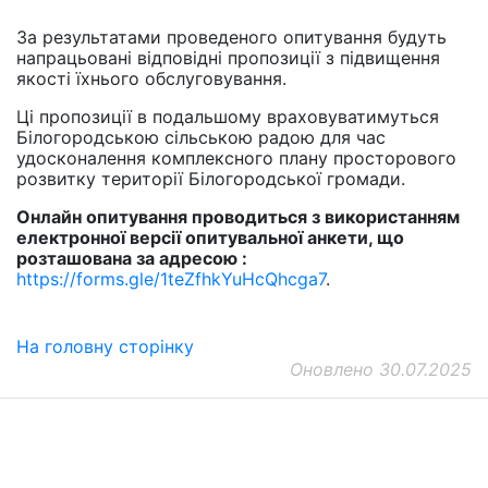
За результатами проведеного опитування будуть
напрацьовані відповідні пропозиції з підвищення
якості їхнього обслуговування.
Ці пропозиції в подальшому враховуватимуться
Білогородською сільською радою для час
удосконалення комплексного плану просторового
розвитку території Білогородської громади.
Онлайн опитування проводиться з використанням
електронної версії опитувальної анкети, що
розташована за адресою :
https://forms.gle/1teZfhkYuHcQhcga7
.
На головну сторінку
Оновлено 30.07.2025
ДП "ДержавтотрансНДІпроект"