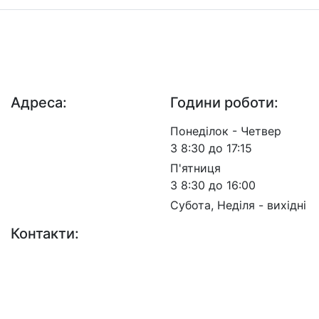
ДП "ДержавтотрансНДІпроект"
© 2026 - Insat.org.ua
Адреса:
Години роботи:
просп. Берестейський,
Понеділок - Четвер
57, м. Київ, 03113
З 8:30 до 17:15
П'ятниця
З 8:30 до 16:00
Субота, Неділя - вихідні
Контакти:
+38 (044) 456-30-30
+38 (044) 201-08-10
+38 (044) 455-67-91