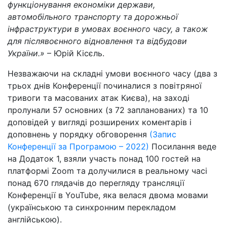
функціонування економіки держави,
автомобільного транспорту та дорожньої
інфраструктури в умовах воєнного часу, а також
для післявоєнного відновлення та відбудови
України.»
– Юрій Кісєль.
Незважаючи на складні умови воєнного часу (два з
трьох днів Конференції починалися з повітряної
тривоги та масованих атак Києва), на заході
пролунали 57 основних (з 72 запланованих) та 10
доповідей у вигляді розширених коментарів і
доповнень у порядку обговорення
(Запис
Конференції за Програмою – 2022)
Посилання веде
на Додаток 1, взяли участь понад 100 гостей на
платформі Zoom та долучилися в реальному часі
понад 670 глядачів до перегляду трансляції
Конференції в YouTube, яка велася двома мовами
(українською та синхронним перекладом
англійською).