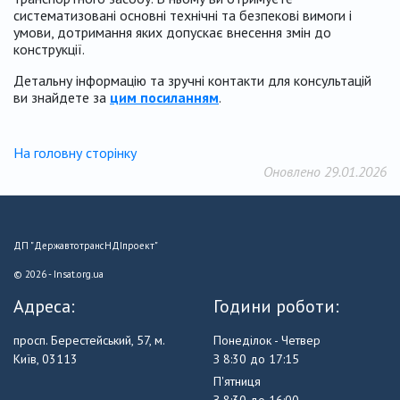
систематизовані основні технічні та безпекові вимоги і
умови, дотримання яких допускає внесення змін до
конструкції.
Детальну інформацію та зручні контакти для консультацій
ви знайдете за
цим посиланням
.
На головну сторінку
Оновлено 29.01.2026
ДП "ДержавтотрансНДІпроект"
© 2026 - Insat.org.ua
Адреса:
Години роботи:
просп. Берестейський, 57, м.
Понеділок - Четвер
Київ, 03113
З 8:30 до 17:15
П'ятниця