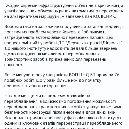
“Жоден окремий інфраструктурний об’єкт не є критичним, а
у разі локальних обмежень ринок автоматично переходить
на альтернативні маршрути”, – запевнив пан КОЛІСНИК.
Ворожі атаки на залізничне сполучення й загальні тенденції
логістичних проблем через військові дії збільшують
затребуваність автомобільних перевезень палива. Цей
процес помітний і у роботі ДП “ДержавтотрансНДІпроект”.
До нашого Інституту надходить дедалі більше звернень
щодо погодження можливості переобладнання
транспортних засобів призначених для перевезень
пального.
Лише минулого року спеціалісти ВОП ЦНД БТ провели 76
подібних робіт, що у рази більше ніж до початку
повномасштабного вторгнення.
Нагадаємо, що ми не видаємо дозволів на
переобладнання, а здійснюємо погодження можливості
переобладнання транспортних засобів з урахуванням вимог
безпечності конструкції після внесення відповідних змін.
Водночас отримання висновку фахівців нашого Інституту є
одним із ключових етапів перереєстрації переобладнаного
транспортного засобу. В ньому ви отримуєте