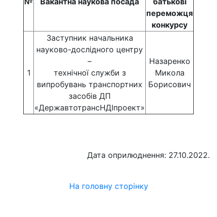
№
Вакантна наукова посада
батькові
переможця
конкурсу
Заступник начальника
науково-дослідного центру
–
Назаренко
1
технічної служби з
Микола
випробувань транспортних
Борисович
засобів ДП
«ДержавтотрансНДІпроект»
Дата оприлюднення: 27.10.2022.
На головну сторінку