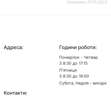
Оновлено 27.10.2022
ДП "ДержавтотрансНДІпроект"
© 2026 - Insat.org.ua
Адреса:
Години роботи:
просп. Берестейський,
Понеділок - Четвер
57, м. Київ, 03113
З 8:30 до 17:15
П'ятниця
З 8:30 до 16:00
Субота, Неділя - вихідні
Контакти:
+38 (044) 456-30-30
+38 (044) 201-08-10