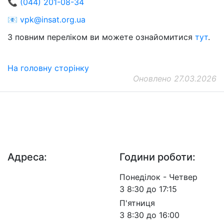
📞
(044) 201-08-34
📧
vpk@insat.org.ua
З повним переліком ви можете ознайомитися
тут
.
На головну сторінку
Оновлено 27.03.2026
ДП "ДержавтотрансНДІпроект"
© 2026 - Insat.org.ua
Адреса:
Години роботи:
просп. Берестейський,
Понеділок - Четвер
57, м. Київ, 03113
З 8:30 до 17:15
П'ятниця
З 8:30 до 16:00