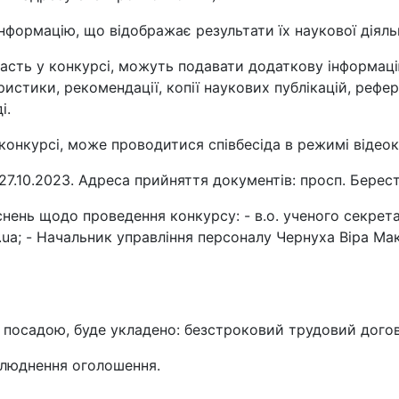
формацію, що відображає результати їх наукової діяль
асть у конкурсі, можуть подавати додаткову інформацію
ристики, рекомендації, копії наукових публікацій, рефе
і.
конкурсі, може проводитися співбесіда в режимі відеок
7.10.2023. Адреса прийняття документів: просп. Бересте
снень щодо проведення конкурсу: - в.о. ученого секрет
g.ua; - Начальник управління персоналу Чернуха Віра Макс
 посадою, буде укладено: безстроковий трудовий догов
илюднення оголошення.