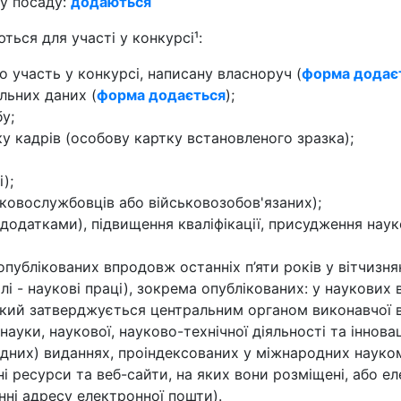
ву посаду:
додаються
ться для участі у конкурсі¹:
о участь у конкурсі, написану власноруч (
форма додає
льних даних (
форма додається
);
у;
у кадрів (особову картку встановленого зразка);
);
ьковослужбовців або військовозобов'язаних);
з додатками), підвищення кваліфікації, присудження нау
опублікованих впродовж останніх п’яти років у вітчизн
і - наукові праці), зокрема опублікованих: у наукових
який затверджується центральним органом виконавчої 
науки, наукової, науково-технічної діяльності та іннова
одних) виданнях, проіндексованих у міжнародних науко
і ресурси та веб-сайти, на яких вони розміщені, або е
ні адресу електронної пошти).