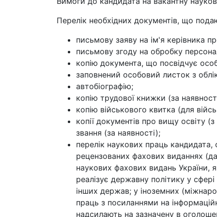
Вимоги до кандидата на вакантну науко
Перелік необхідних документів, що подаю
письмову заяву на ім'я керівника пр
письмову згоду на обробку персона
копію документа, що посвідчує особ
заповнений особовий листок з облік
автобіографію;
копію трудової книжки (за наявності
копію військового квитка (для війс
копії документів про вищу освіту (
звання (за наявності);
перелік наукових праць кандидата, 
рецензованих фахових виданнях (дал
наукових фахових видань України, 
реалізує державну політику у сфері 
інших держав; у іноземних (міжнар
праць з посиланнями на інформаційн
надсилають на зазначену в оголошен