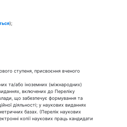
ться
);
кового ступеня, присвоєння вченого
яних та/або іноземних (міжнародних)
 виданнях, включених до Переліку
влади, що забезпечує формування та
ційної діяльності; у наукових виданнях
метричних базах. (Перелік наукових
лектронні копії наукових праць кандидати