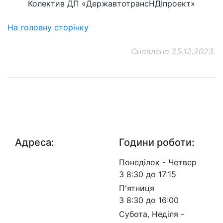
Колектив ДП «ДержавтотрансНДІпроект»
На головну сторінку
Оновлено 25.12.2023.
ДП "ДержавтотрансНДІпроект"
© 2026 - Insat.org.ua
Адреса:
Години роботи:
просп.
Понеділок - Четвер
Берестейський, 57, м.
З 8:30 до 17:15
Київ, 03113
П'ятниця
З 8:30 до 16:00
Субота, Неділя -