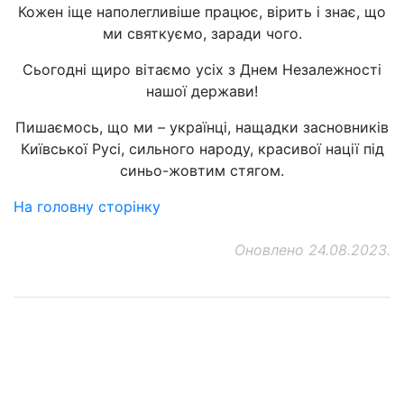
Кожен іще наполегливіше працює, вірить і знає, що
ми святкуємо, заради чого.
Сьогодні щиро вітаємо усіх з Днем Незалежності
нашої держави!
Пишаємось, що ми – українці, нащадки засновників
Київської Русі, сильного народу, красивої нації під
синьо-жовтим стягом.
На головну сторінку
Оновлено 24.08.2023.
ДП "ДержавтотрансНДІпроект"
© 2026 - Insat.org.ua