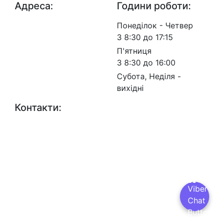
Адреса:
Години роботи:
просп.
Понеділок - Четвер
Берестейський, 57, м.
З 8:30 до 17:15
Київ, 03113
П'ятниця
З 8:30 до 16:00
Субота, Неділя -
вихідні
Контакти:
+38 (044) 456-30-30
+38 (044) 201-08-10
+38 (044) 455-67-91
(Факс)
Email:
info@insat.org.ua
Facebook