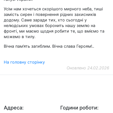
Усім нам хочеться скорішого мирного неба, тиші
замість сирен і повернення рідних захисників
додому. Саме заради тих, хто сьогодні у
нелюдських умовах боронить нашу землю на
фронті, ми маємо щодня робити те, що вміємо та
можемо в тилу.
Вічна пам’ять загиблим. Вічна слава Героям!..
На головну сторінку
Оновлено 24.02.2026
ДП "ДержавтотрансНДІпроект"
© 2026 - Insat.org.ua
Адреса:
Години роботи: