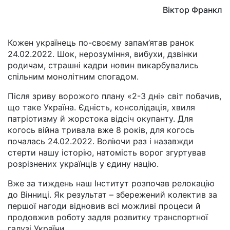
Віктор Франкл
Кожен українець по-своєму запам’ятав ранок
24.02.2022. Шок, нерозуміння, вибухи, дзвінки
родичам, страшні кадри новин викарбувались
спільним монолітним спогадом.
Після зриву ворожого плану «2-3 дні» світ побачив,
що таке Україна. Єдність, консолідація, хвиля
патріотизму й жорстока відсіч окупанту. Для
когось війна тривала вже 8 років, для когось
почалась 24.02.2022. Воліючи раз і назавжди
стерти нашу історію, натомість ворог згуртував
розрізнених українців у єдину націю.
Вже за тиждень наш Інститут розпочав релокацію
до Вінниці. Як результат – збережений колектив за
першої нагоди відновив всі можливі процеси й
продовжив роботу задля розвитку транспортної
галузі України.