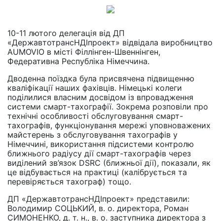
10-11 лютого делегація від ДП
«ДержавтотрансНДІпроект» відвідала виробництво
AUMOVIO в місті Філлінген-Швеннінген,
Федеративна Республіка Німеччина.
Дводенна поїздка була присвячена підвищенню
кваліфікації наших фахівців. Німецькі колеги
поділилися власним досвідом із впровадження
системи смарт-тахографії. Зокрема розповіли про
технічні особливості обслуговування смарт-
тахографів, функціонування мережі уповноважених
майстерень з обслуговування тахографів у
Німеччині, використання підсистеми контролю
ближнього радіусу дії смарт-тахографів через
виділений зв’язок DSRC (ближньої дії), показали, як
це відбувається на практиці (калібрується та
перевіряється тахограф) тощо.
ДП «ДержавтотрансНДІпроект» представили:
Володимир СОЦЬКИЙ, в. о. директора, Роман
СИМОНЕНКО, д. т. н., в. о. заступника директора з