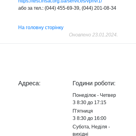
https://test.insat.org.ua/services/vpnv/1/
або за тел.: (044) 455-69-39, (044) 201-08-34
На головну сторінку
Оновлено 23.01.2024.
ДП "ДержавтотрансНДІпроект"
© 2026 - Insat.org.ua
Адреса:
Години роботи:
просп.
Понеділок - Четвер
Берестейський, 57,
З 8:30 до 17:15
м. Київ, 03113
П'ятниця
З 8:30 до 16:00
Субота, Неділя -
вихідні