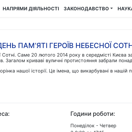
НАПРЯМИ ДІЯЛЬНОСТІ
ЗАКОНОДАВСТВО
НАУК
ДЕНЬ ПАМ’ЯТІ ГЕРОЇВ НЕБЕСНОЇ СОТН
Сотні. Саме 20 лютого 2014 року в середмісті Києва за
ів. Загалом криваві вуличні протистояння забрали пона
орінка нашої історії. Це імена, що викарбувані в нашій 
са:
Години роботи:
. Берестейський, 57, м.
Понеділок - Четвер