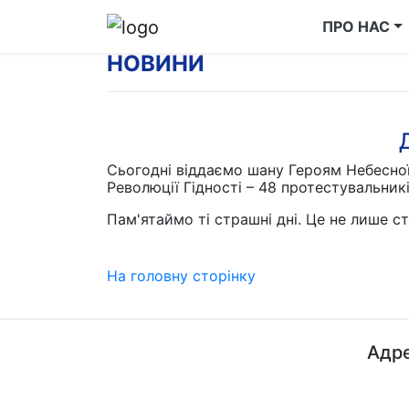
ПРО НАС
НОВИНИ
Сьогодні віддаємо шану Героям Небесної 
Революції Гідності – 48 протестувальник
Пам'ятаймо ті страшні дні. Це не лише ст
На головну сторінку
Адре
ДП "ДержавтотрансНДІпроект"
© 2026 - Insat.org.ua
просп