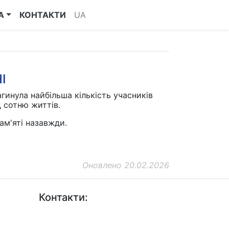
А
КОНТАКТИ
UA
І
гинула найбільша кількість учасників
д сотню життів.
пам'яті назавжди.
Оновлено 20.02.2026
Контакти:
+38 (044) 456-30-30