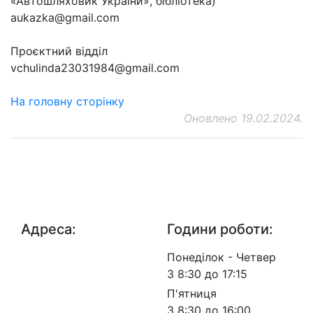
«Автошляховик України», бібліотека)
aukazka@gmail.com
Проєктний відділ
vchulinda23031984@gmail.com
На головну сторінку
Оновлено 19.02.2024.
ДП "ДержавтотрансНДІпроект"
© 2026 - Insat.org.ua
Адреса:
Години роботи:
просп.
Понеділок - Четвер
Берестейський, 57, м.
З 8:30 до 17:15
Київ, 03113
П'ятниця
З 8:30 до 16:00