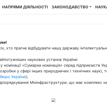
НАПРЯМИ ДІЯЛЬНОСТІ
ЗАКОНОДАВСТВО
НАУК
уки!
сіх, хто прагне відбудувати нашу державу інтелектуальн
найпотужніших наукових установ України:
 у номінації «Сумарна номінація» серед підприємств Ук
озробки у сфері інших природничих і технічних наук), 
 бюро України
);
 підпорядкування Мінінфраструктури, що має комплекс н