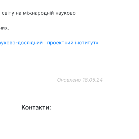
о світу на міжнародній науково-
них.
уково-дослідний і проектний інститут»
Оновлено 18.05.24
Контакти:
+38 (044) 456-30-30
+38 (044) 201-08-10
+38 (044) 455-67-91 (Факс)