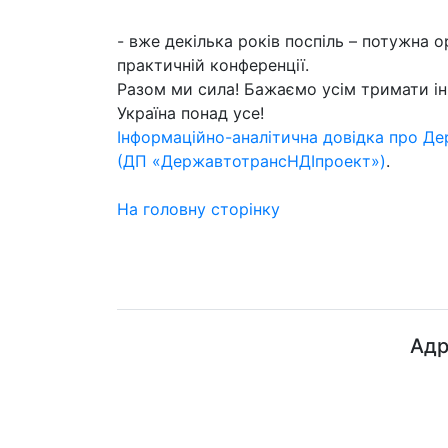
- вже декілька років поспіль – потужна о
практичній конференції.
Разом ми сила! Бажаємо усім тримати ініц
Україна понад усе!
Інформаційно-аналітична довідка про Д
(ДП «ДержавтотрансНДІпроект»)
.
На головну сторінку
Адр
ДП "ДержавтотрансНДІпроект"
© 2026 - Insat.org.ua
прос
Київ