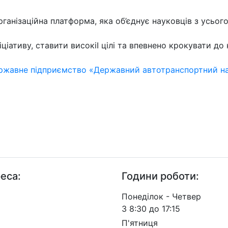
рганізаційна платформа, яка об’єднує науковців з усьог
іативу, ставити високіІ цілі та впевнено крокувати до 
ержавне підприємство «Державний автотранспортний на
еса:
Години роботи:
п. Берестейський, 57, м.
Понеділок - Четвер
, 03113
З 8:30 до 17:15
П'ятниця