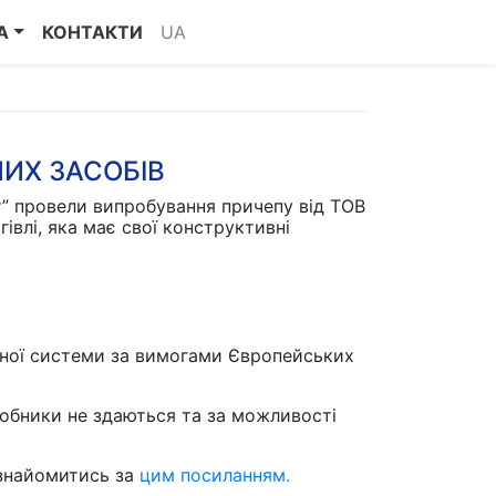
А
КОНТАКТИ
UA
ИХ ЗАСОБІВ
т” провели випробування причепу від ТОВ
івлі, яка має свої конструктивні
вної системи за вимогами Європейських
робники не здаються та за можливості
ознайомитись за
цим посиланням.