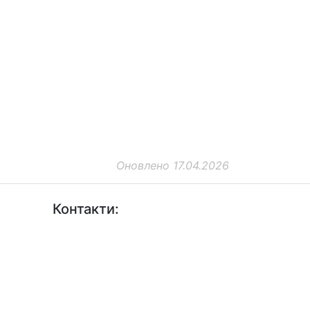
Оновлено 17.04.2026
Контакти:
+38 (044) 456-30-30
+38 (044) 201-08-10
+38 (044) 455-67-91 (Факс)
Email: info@insat.org.ua