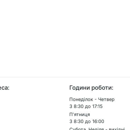
са:
Години роботи:
. Берестейський, 57, м.
Понеділок - Четвер
 03113
З 8:30 до 17:15
П'ятниця
З 8:30 до 16:00
Субота, Неділя - вихідні