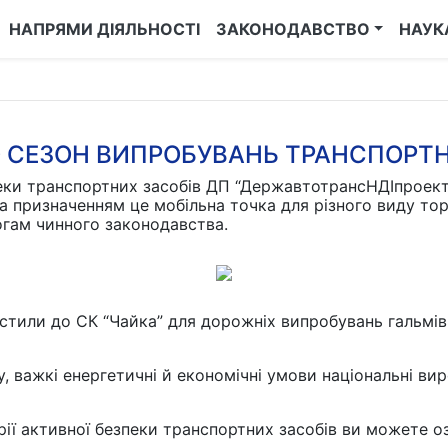
НАПРЯМИ ДІЯЛЬНОСТІ
ЗАКОНОДАВСТВО
НАУК
 СЕЗОН ВИПРОБУВАНЬ ТРАНСПОРТН
пеки транспортних засобів ДП “ДержавтотрансНДІпроек
а призначенням це мобільна точка для різного виду торг
огам чинного законодавства.
істили до СК “Чайка” для дорожніх випробувань гальмі
, важкі енергетичні й економічні умови національні ви
рії активної безпеки транспортних засобів ви можете 