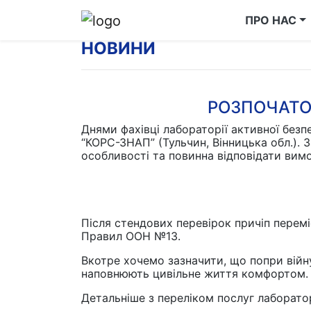
ПРО НАС
НОВИНИ
РОЗПОЧАТО
Днями фахівці лабораторії активної без
“КОРС-ЗНАП” (Тульчин, Вінницька обл.). З
особливості та повинна відповідати вим
Після стендових перевірок причіп перем
Правил ООН №13.
Вкотре хочемо зазначити, що попри війну
наповнюють цивільне життя комфортом.
Детальніше з переліком послуг лаборато