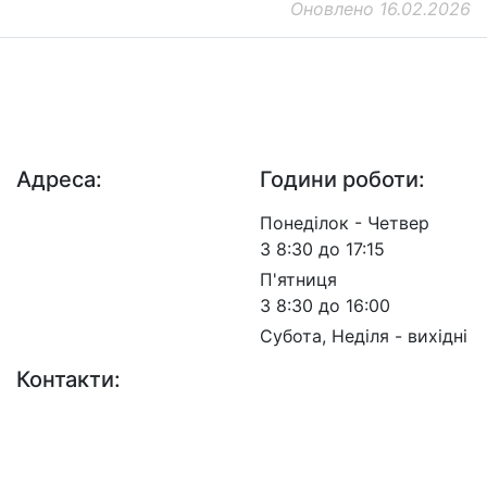
Оновлено 16.02.2026
ДП "ДержавтотрансНДІпроект"
© 2026 - Insat.org.ua
Адреса:
Години роботи:
просп. Берестейський,
Понеділок - Четвер
57, м. Київ, 03113
З 8:30 до 17:15
П'ятниця
З 8:30 до 16:00
Субота, Неділя - вихідні
Контакти:
+38 (044) 456-30-30
+38 (044) 201-08-10
+38 (044) 455-67-91