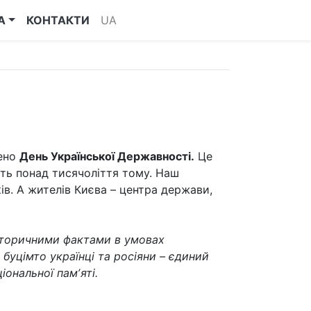
А
КОНТАКТИ
UA
жено
День Української Державності.
Це
ть понад тисячоліття тому. Наш
ків. А жителів Києва – центра держави,
історичними фактами в умовах
 буцімто українці та росіяни – єдиний
ональної памʼяті.