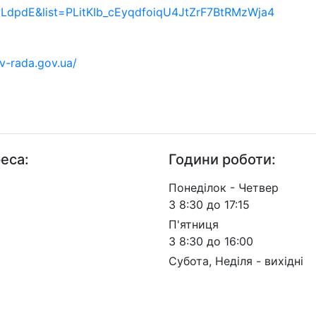
LdpdE&list=PLitKIb_cEyqdfoiqU4JtZrF7BtRMzWja4
iv-rada.gov.ua/
еса:
Години роботи:
п. Берестейський, 57, м.
Понеділок - Четвер
, 03113
З 8:30 до 17:15
П'ятниця
З 8:30 до 16:00
Субота, Неділя - вихідні