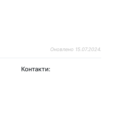
Оновлено 15.07.2024.
Контакти:
+38 (044) 456-30-30
+38 (044) 201-08-10
+38 (044) 455-67-91 (Факс)
Email: info@insat.org.ua
Facebook