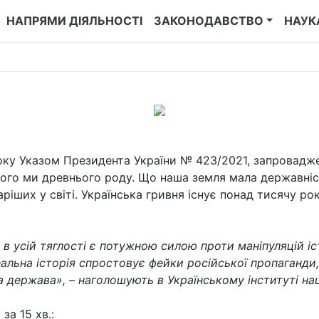
НАПРЯМИ ДІЯЛЬНОСТІ
ЗАКОНОДАВСТВО
НАУК
року Указом Президента України № 423/2021, запровад
кого ми древнього роду. Що наша земля мала державніс
ріших у світі. Українська гривня існує понад тисячу ро
 в усій тяглості є потужною силою проти маніпуляцій 
еальна історія спростовує фейки російської пропаганди,
 держава», – наголошують в Українському інституті наці
за 15 хв.: