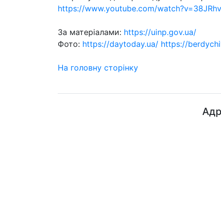
https://www.youtube.com/watch?v=38JRhv
За матеріалами:
https://uinp.gov.ua/
Фото:
https://daytoday.ua/
https://berdych
На головну сторінку
Адр
ДП "ДержавтотрансНДІпроект"
© 2026 - Insat.org.ua
прос
Київ