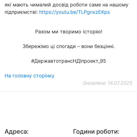
які мають чималий досвід роботи саме на нашому
підприємстві:
https://youtu.be/TLPgnxzEKps
Разом ми творимо історію!
Збережімо ці спогади – вони безцінні.
#ДержавтотрансНДІпроект_95
На головну сторінку
Оновлено 14.07.2025
ДП "ДержавтотрансНДІпроект"
© 2026 - Insat.org.ua
Адреса:
Години роботи: